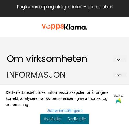
Fagkunnskap og riktige deler – på ett sted
Om virksomheten
Hvitevareteknikk AS
INFORMASJON
Brennaveien 2B
Om oss
Kontakt
1481 Hagan
Dette nettstedet bruker informasjonskapsler for å fungere
Salgsbetingelser
Drevet av
korrekt, analysere trafikk, personalisering av annonser og
Org. nr. 988573450
Om oss
Nyhetsbrev
annonsering.
Forsendelse og retur
Juster innstillingene
Tlf:
47924700
Kontakt oss
Registrer deg for å motta nyheter og tilbud
Avslå alle
Godta alle
post@hvitevaredeler.no
E-post