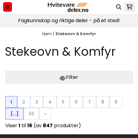
Hopp til innhold
Fagkunnskap og riktige deler - på et sted!
Hjem
/
Stekeovn & Komfyr
Stekeovn & Komfyr
Filter
1
2
3
4
5
6
7
8
9
[...]
53
»
Viser
1
til
16
(av
847
produkter)