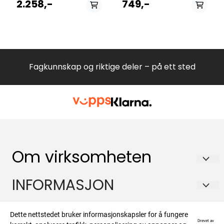
White342504DC60DC7573
2.258,-
749,-
AU -
White428635DC60DC158 -
Drying
cabinet675664DC7784DC7784V.S900000942DC170UTS
170V900000948DC185TS185H1726696002R342433DC170UDC7171
NO -
Titanium428633DC60DC7583
CH -
Fagkunnskap og riktige deler – på ett sted
Stainless673879DC7784DC7784V.S675342DC7784DC7784V.W676693
UK -
titan900000938DC170UDC7171
DK -White
right900000944DC170UMDE
1100 -
AEW900000945DC170UDC7171
AU -
Titanium900000950DC185TS185H
-Stainless
Om virksomheten
right900000951DC185TS185V
-Stainless
left900000959DC60DC7583
EU -Drying cabinet
Hvitevareteknikk AS
INFORMASJON
#8037583900180638DC170UDC
4173 -
Brennaveien 2B
Titanium342393DC170UDC7171
Om oss
Kontakt
EU -
1481 Hagan
Dette nettstedet bruker informasjonskapsler for å fungere
Stainless342470DC185DC7181
Drevet av
Salgsbetingelser