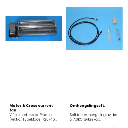
Motor & Cross current
Omhengslingsett.
fan
Vifte til tørkeskap. Product
Sett for omhengsling av dør
(Art.No.)TypeModel1726746002L175706DC185DC7181
til ASKO tørkeskap.
DK -