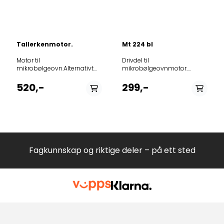
Tallerkenmotor.
Mt 224 bl
Motor til mikrobølgeovn.Alternativt delenr. 481236158449.Passer til følgende modeller: 12NCmodel858777315470001561958587773017701015619085877730127030153058858777315770301561948587773164705015619385877731677070156192858777315270901530608591201127109BRCM3801A8591852129009BRCM4501A8591852127109BRCM4501A8591452129009BRCM4502A8591853129009BRCS4501A8591853127109BRCS4501A8591453129009BRCS4502A859103601790AMT036IX859103601900AMT036IX859120212790AMT202IX859120212900AMT202IX858750301760AMW5003IX858752301760AMW5023IX858752301460AMW5023NB858752512760AMW5025IX858750301900AMW503IX858750401900AMW504IX858750501900AMW505IX858750515900AMW505IX858750601900AMW506IX858750601920AMW506NB858750601960AMW506SD858750601940AMW506WH858750729900AMW507IX858750801910AMW508IX858750881900AMW508IX858750929900AMW509IX859991547640AMW512NB859991010410AMW515IX858752929790AMW529IX858753564790AMW535IX858753801790AMW538IX858753810790AMW538IX858754401790AMW544IX858754501900AMW545IX858754501790AMW545IX858754518790AMW545IX858771210760AMW7012IX858770129790AMW701IX858773101460AMW7031BL858773101760AMW7031IX858773101260AMW7031WH858773210760AMW70321IX858773201750AMW7032IX858770301900AMW703IX858770301790AMW703IX858770301490AMW703NB858770301920AMW703NB858770301290AMW703WH858770501900AMW705IX858770501790AMW705IX858770501490AMW705NB858770501890AMW705S858770501960AMW705S858770501290AMW705WH858770629790AMW706IX858770729790AMW707IX858770729900AMW707IX858779601760AMW7096IX858771210900AMW7121IX858771210750AMW7121IX858771210790AMW712IX858771501790AMW715IX858771501900AMW715IX858771501910AMW715IXL858771501740AMW715IXL858773001900AMW730IX859991010420AMW730IX858773001920AMW730NB858773015920AMW730NB858773001960AMW730SD858773001940AMW730WH858773129900AMW731IX858773101790AMW731IX858773129920AMW731NB858773129940AMW731WH858773201790AMW732IX858773201490AMW732NB858773201940AMW732WH858773201290AMW732WH858773361900AMW733IX858773338790AMW733IX858773361790AMW733IX858773338910AMW733IXL858773338740AMW733IXL858773429900AMW734IX858773501950AMW735AN858773515790AMW735IX858773501900AMW735IX858773528900AMW735IX858773501790AMW735IX858773538910AMW735IXL858773538740AMW735IXL858773501690AMW735MR858773501920AMW735NB858773501490AMW735NB858773501960AMW735S858773501890AMW735S858773501940AMW735WH858773501290AMW735WH858773501970AMW735WS858773729790AMW737IX858773729900AMW737IX858773701490AMW737NB858773701290AMW737WH858774201790AMW742IX858774201490AMW742NB858774201290AMW742WH858774301790AMW743IX858775401790AMW754IX858775501900AMW755IX858775528900AMW755IX858775501790AMW755IX858775501910AMW755IXL858775501740AMW755IXL858775815790AMW758IX858775801790AMW758IX858775801910AMW758IXL858775828910AMW758IXL858775801740AMW758IXL858776101900AMW761IXL858776101740AMW761IXL859991641470AMW770IX859991542180AMW784IX858779701790AMW797IX858779801790AMW798IX858779801900AMW798IX858779901900AMW799IX858779901790AMW799IX858780001900AMW800IX858780001790AMW800IX859991544570AMW804IX859991542250AMW805IX858780810790AMW808IX858780801910AMW808IXL858780801740AMW808IXL858781201790AMW812IX858781201900AMW812IX858781229910AMW812IXL858781301790AMW813IX858781401790AMW814IX858781529790AMW815IX858781529900AMW815IX858781629790AMW816IX858781629900AMW816IX858782001900AMW820IX858782015790AMW820IX858782015900AMW820IX858782001790AMW820IX858782001490AMW820NB858782015290AMW820WH858782001290AMW820WH858782301790AMW823IX858782501790AMW825IX858783029790AMW830IX858783110790AMW831IX858783110900AMW831IX858783138910AMW831IXL858783138740AMW831IXL858783110490AMW831NB858783110290AMW831WH858783238790AMW832IX858783238910AMW832IXL858783238740AMW832IXL858783301790AMW833IX858783301690AMW833MR858783301490AMW833NB858783301290AMW833WH858783410790AMW834IX858783410900AMW834IX858783438790AMW834IX859991010400AMW834IXL858783438900AMW834IXL858783438740AMW834IXL858783481910AMW834IXL858783438920AMW834TB858783438420AMW834TB858783438960AMW834WA858783438620AMW834WA858783501910AMW835IXL858783501740AMW835IXL858783653790AMW836HIX858783653900AMW836HIX858783615790AMW836IX858783681900AMW836IX858783601790AMW836IX858783638790AMW836IX858783638910AMW836IXL858783638740AMW836IXL858783681790AMW836IXMICROWAVEWP858783715790AMW837IX858783901790AMW839IX858783938790AMW839IX858784001900AMW840IX858784001790AMW840IX858784215790AMW842IX858784201900AMW842IX858784201790AMW842IX858784238790AMW842IX858784238910AMW842IXL858784238740AMW842IXL858784301910AMW843IXL858784301740AMW843IXL858784815790AMW848IX858784801790AMW848IX858784838790AMW848IX858784838740AMW848IXL858784838900AMW848IXL858784828910AMW848IXL858784815910AMW848IXL858784915790AMW849IX858785001790AMW850IX859991010390AMW850IXL858785001910AMW850IXL858785001740AMW850IXL858785138910AMW851IXL858786301910AMW863IXL858786301740AMW863IXL858786301490AMW863NB858786301920AMW863NB858786301290AMW863WH858786301940AMW863WH858786901910AMW869IXL858786901740AMW869IXL858793101910AMW931IXL858793101740AMW931IXL858793101490AMW931NB858793101920AMW931NB858793101290AMW931WH858793101940AMW931WH858760301900AMW9603IX858760401900AMW9604IX858760501900AMW9605IX859991591730AMW9605NB858760701900AMW9607IX858761501900AMW9615IXUK858783924900BMO40ARBNA858783924790BMO40ARBNA859991553310BMO45ARBNA859991550580BMWCANRA595SS859991550840BMWGANRA595SS859991550910BMWGBEJU595WH859185015790CLMW10IX859185115790CLMW20IX858953501720EMCCE8138PT858953501910EMCCE8138PT858964016910EMCCE8145IXL858964016720EMCCE8145PT858953401910EMCCE8238PT858953401720EMCCE8238PT858953216720EMCCI7556PT858964801740EMCCT9145IXL858964801910EMCCT9145IXL858964801720EMCCT9145PT858965216910EMCHD8145IXL858965201720EMCHD8145PT858965201910EMCHD8145PT858965216720EMCHD8145PT858965201420EMCHD8145SW858965201920EMCHD8145SW858965216420EMCHD8145SW858965601720EMCHD9145PT858955501720EMCHE8138PT858955501910EMCHE8138PT858961001720EMCHE8143PT858962001720EMCHE8144PT858962001910EMCHE8144PT858965001420EMCHE8145ES858965001220EMCHE8145EW858965001720EMCHE8145PT858965001910EMCHE8145PT858964901910EMCHE8245PTEMCHE8245PT858965801910EMCHT9145IX858965801740EMCHT9145IXL858965801910EMCHT9145IXL858965801720EMCHT9145PT858965816720EMCHT9145PT858928616490EMCS7155SW858933416900EMDK33438IN858955401900EMDK55438PT858976701900EMDK76638PT859991563750EMDK7CT638PT859991563720EMDK9P638PT858945601900EMDR45638PT858966601900EMDR66638PT858982412900EMGHE8245PT859991563880EMPK11F645859991593850EMPK11F645CH858933501900EMPK33545IN859991547770EMPK34545IN859991638590EMPK55645ES858955601900EMPK55645PT859991593830EMPK55645PTCH858976601900EMPK76645PT858976616900EMPK76645PT858979601900EMPK79645PT859991562520EMPK7CP645PT859991561860EMPK7CT645PT859991644220EMPK7CT645PTIL859991577650EMPK7CTC645PT858999601900EMPK99645PT859991576360EMPK9P645BM859991563600EMPK9P645PT859991593840EMPK9P645PTCH858967601900EMPR67645PT858960901710EMSE8245PT858960901910EMSE8245PT859106081900EMW60IX859991596380FMA45MWXS859991634460FMA45MWXSBRSA859991629050FMY45MWBK859991596310FMY45MWXS859991634450FMY45MWXSBRSA859991596450FSM45MWXS859991634440FSM45MWXSBRSA858733715490FT337BL858733715890FT337SL858733984490FT339BL858733984890FT339SL858737201890FT372SL858704024940GMT40BBBNA858728199490GT281BL858728184290GT281WH858728199290GT281WH858728299490GT282BL858728299890GT282SL858728299290GT282WH858728329490GT283NB858728399890GT283SL858728399290GT283WH858728484890GT284SL858728499890GT284SL858728484290GT284WH858728499290GT284WH858728515490GT285BL858728599490GT285BL858728584790GT285IX858728599790GT285IX858728566890GT285SL858728599890GT285SL858728599290GT285WH858728699790GT286IX858728642890GT286SL858728699890GT286SL858728699290GT286WH858728784490GT287BL858728799490GT287BL858728784890GT287SL858728799890GT287SL858728784290GT287WH858728799290GT287WH858728899490GT288BL858728899990GT288MIR858728899890GT288SL858728899290GT288WH858729099790GT290IX858729099890GT290SL858730599860GT305NY858730599890GT305SL858731529790GT315IX858738401490GT384BL858738601890GT386MIR858738799490GT387BL858739001280GT390WH859108519940IM80L859108519210IM80L859108519900IM80LRF859108519710IM80LRF859108519410IM80LSV859108619900IM80XLRF859108619710IM80XLRF859991547380IM90L1VIT859190019900IM90LRFS859190019940IM90LVIT858721201490JC212BL858721299290JC212WH858721399890JC213SL858721399290JC213WH858721699490JC216BL858721699890JC216SL858721699290JC216WH858721799890JC217SL858721899490JC218BL858721899290JC218WH858727699490JQ276BL858727699890JQ276SL858727699290JQ276WH858727799890JQ277SL858727799290JQ277WH858727899490JQ278BL858727864890JQ278SL858727899890JQ278SL858727899290JQ278WH858728099490JQ280BL858728099790JQ280IX858728001490JQ280NB858728015890JQ280SL858728099890JQ280SL858728099290JQ280WH858735915490JT359BL858736099290JT360WH858736199290JT361WH858736599890JT365SL858736599290JT365WH858736615490JT366BL858736699490JT366BL858736615890JT366SL858736699890JT366SL858736699290JT366WH858736799490JT367BLMICROWAVEOVENWP858736799890JT367SL858736899490JT368BL858736899990JT368MIR858736899890JT368SL858736899290JT368WH858736915490JT369BL858736984490JT369BL858736999490JT369BL858736915990JT369MIR858736915890JT369SL858736984890JT369SL858736999890JT369SL858736999290JT369WH858737899490JT378BL858737899890JT378SL858737899290JT378WH858737914890JT3791SL858737999490JT379BL858737929790JT379IX858737938790JT379IX858737972790JT379IX858737984790JT379IX858737999790JT379IX858737942890JT379SL858737999890JT379SL858737999290JT379WH858739099490JT390BL858739099790JT390IX858739899890JT398SL858746999490JT469BL858746999790JT469IX858746915890JT469SL858746984890JT469SL858746999890JT469SL858746999290JT469WH858747949790JT4791IX858747999490JT479BL858747984790JT479IX858747999790JT479IX858747999890JT479SL858747999290JT479WH851342124010KMA40ARBNA851340301010KMCM3800851340801060KMCM3810851340801900KMCM3810851340801000KMCM3810IN851340901000KMCM3825851340901060KMCM3825851342301000KMDC3625IX851342301010KMDC4535851341601000KMDG3625IX851341601010KMDG4535851344101900KMMGX45600851344301900KMMXX38600851342101000KMPC3610IX851342115000KMPC3610IX851342101010KMPC4530851342101900KMPC4530851341515000KMPG3610IX851341501000KMPG3610IX851341501010KMPG4530851344401900KMQCX38600851344201900KMQCX45600
Drivdel til mikrobølgeovnmotor. 12NCmodel85874631677000064582MBI540SINTEGRMWOWP85874631527020064581MBI510WINTEGRMWOWP40064580MBI510SINTEGRMWO54210254210654810254810685874630127060064579MBI500WINTEGRMWOWP85874630177080064578MBI500S85874631627080064583MBI540WINTEGRMWOWP8591852129009BRCM4501A8591852127109BRCM4501A8591452129009BRCM4502A8591853129009BRCS4501A8591853127109BRCS4501A8591453129009BRCS4502A859103601790AMT036IX859103601900AMT036IX858745099630AMW4501ALINTEGMICROWAVEOVENWP858745099730AMW4501IX858745015730AMW4501IXINTEGMICROWAVEOVENWPAMW4501NB858745099230AMW4501WHINTEGMICROWAVEOVENWP858745015640AMW450ALINTEGMICROWAVEOVENWP858745099640AMW450ALINTEGMICROWAVEOVENWP858746015640AMW450ALINTEGMICROWAVEOVENWP858745099790AMW450IX858745015790AMW450IXINTEGMICROWAVEOVENWP858745015490AMW450NBINTEGMICROWAVEOVENWP858745099490AMW450NBINTEGMICROWAVEOVENWP858746015290AMW450WHINTEGMICROWAVEOVENWP858745015290AMW450WHINTEGMICROWAVEOVENWP858745099290AMW450WHINTEGMICROWAVEOVENWP858746099630AMW4601AL858746015730AMW4601IX858746045730AMW4601IX858746099730AMW4601IX858746099430AMW4601NB858746015430AMW4601NBINTEGMICROWAVEOVENWP858746099230AMW4601WH858746099640AMW460ALINTEGMICROWAVEOVENWP858746099790AMW460IX858746015790AMW460IXINTEGMICROWAVEOVENWP858746015490AMW460NBINTEGMICROWAVEOVENWP858746099490AMW460NBINTEGMICROWAVEOVENWP858746099290AMW460WHINTEGMICROWAVEOVENWP858746199630AMW4611ALINTEGMICROWAVEOVENWP858746199730AMW4611IX858746199430AMW4611NBINTEGMICROWAVEOVENWP858746199230AMW4611WHINTEGMICROWAVEOVENWP858746199640AMW461ALINTEGMICROWAVEOVENWP858746199790AMW461IXINTEGMICROWAVEOVENWP858746199490AMW461NBINTEGMICROWAVEOVENWP858746199290AMW461WHINTEGMICROWAVEOVENWP858746238790AMW462IXINTEGMICROWAVEOVENWP858746299790AMW462IXINTEGMICROWAVEOVENWP858746429630AMW4641ALINTEGMICROWAVEOVENWP858746429730AMW4641IXINTEGMICROWAVEOVENWP858746429430AMW4641NBINTEGMICROWAVEOVENWP858746429230AMW4641WHINTEGMICROWAVEOVENWP858746529630AMW4651ALINTEGMICROWAVEOVENWP858746529730AMW4651IXINTEGMICROWAVEOVENWP858746529430AMW4651NBINTEGMICROWAVEOVENWP858746529230AMW4651WHINTEGMICROWAVEOVENWP858750301760AMW5003IX858752301760AMW5023IX858752301460AMW5023NB858752512760AMW5025IX858750301900AMW503IX858750401900AMW504IX858750501900AMW505IX858750515900AMW505IX858750601900AMW506IX858750601920AMW506NB858750601960AMW506SD858750601940AMW506WH858750729900AMW507IX858750801910AMW508IX858750881900AMW508IX858750929900AMW509IX859991547640AMW512NB859991010410AMW515IX858754401790AMW544IX858754501900AMW545IX858754501790AMW545IX859991702670AMW57DHMXA858779601760AMW7096IX858779701790AMW797IX858779801790AMW798IX858779801900AMW798IX858779901900AMW799IX858779901790AMW799IX858780001900AMW800IX858780001790AMW800IX859991542250AMW805IX858780810790AMW808IX858780801910AMW808IXL858780801740AMW808IXL858781201790AMW812IX858781201900AMW812IX858781229910AMW812IXL858781301790AMW813IX858781401790AMW814IX858781529790AMW815IX858781529900AMW815IX858781629790AMW816IX858781629900AMW816IX858782001900AMW820IX858782015790AMW820IX858782015900AMW820IX858782001790AMW820IX858782001490AMW820NB858782015290AMW820WH858782001290AMW820WH858782301790AMW823IX858782501790AMW825IX858783029790AMW830IX858783110790AMW831IX858783110900AMW831IX858783138910AMW831IXL858783138740AMW831IXL858783110490AMW831NB858783110290AMW831WH858783238790AMW832IX858783238910AMW832IXL858783238740AMW832IXL858783301790AMW833IX858783301690AMW833MR858783301490AMW833NB858783301290AMW833WH858783410790AMW834IX858783410900AMW834IX858783438790AMW834IX859991010400AMW834IXL858783438900AMW834IXL858783438740AMW834IXL858783481910AMW834IXL858783438920AMW834TB858783438420AMW834TB858783438960AMW834WA858783438620AMW834WA858783501910AMW835IXL858783501740AMW835IXL858783653790AMW836HIX858783653900AMW836HIX858783615790AMW836IX858783681900AMW836IX858783601790AMW836IX858783638790AMW836IX858783638910AMW836IXL858783638740AMW836IXL858783681790AMW836IXMICROWAVEWP858783715790AMW837IX858783901790AMW839IX858784001900AMW840IX858784001790AMW840IX858784201900AMW842IX858784201790AMW842IX858784238790AMW842IX858784238910AMW842IXL858784238740AMW842IXL858784301910AMW843IXL858784301740AMW843IXL858784815790AMW848IX858784801790AMW848IX858784838790AMW848IX858784838740AMW848IXL858784838900AMW848IXL858784828910AMW848IXL858784815910AMW848IXL858784915790AMW849IX859991010390AMW850IXL858785001910AMW850IXL858785001740AMW850IXL858785138910AMW851IXL858786301910AMW863IXL858786301740AMW863IXL858786301490AMW863NB858786301920AMW863NB858786301290AMW863WH858786301940AMW863WH858786901910AMW869IXL858786901740AMW869IXL858760301900AMW9603IX858760401900AMW9604IX858760501900AMW9605IX859991591730AMW9605NB858760701900AMW9607IX858761501900AMW9615IXUK859991702130BKPK54CUB858783924900BMO40ARBNA858783924790BMO40ARBNA859991553310BMO45ARBNA859991697500BMP7O7TK859991697530BMP9O7TK859991697550BMP9O7TKA859991679840BMW47DMK859991680000BMW54HMIX859991680010BMW54HMKA859991679780BMW57DMK859991679950BMW57HMIX859991550580BMWCANRA595SS859185015790CLMW10IXCMW8Weiss858964016910EMCCE8145IXL858964016720EMCCE8145PT858964801740EMCCT9145IXL858964801910EMCCT9145IXL858965216910EMCHD8145IXL858965201720EMCHD8145PT858965201910EMCHD8145PT858965216720EMCHD8145PT858965201420EMCHD8145SW858965201920EMCHD8145SW858965216420EMCHD8145SW858965601720EMCHD9145PT858961001720EMCHE8143PT858962001720EMCHE8144PT858962001910EMCHE8144PT858965001420EMCHE8145ES858965001220EMCHE8145EW858965001720EMCHE8145PT858965001910EMCHE8145PT858964901910EMCHE8245PTEMCHE8245PT858965801910EMCHT9145IX858965801740EMCHT9145IXL858965801910EMCHT9145IXL858965801720EMCHT9145PT858965816720EMCHT9145PT858982412900EMGHE8245PT859991563880EMPK11F645859991593850EMPK11F645CH858933501900EMPK33545IN859991547770EMPK34545IN859991638590EMPK55645ES858955601900EMPK55645PT859991593830EMPK55645PTCH858976601900EMPK76645PT858976616900EMPK76645PT858979601900EMPK79645PT859991562520EMPK7CP645PT859991561860EMPK7CT645PT859991644220EMPK7CT645PTIL859991577650EMPK7CTC645PT858999601900EMPK99645PT859991576360EMPK9P645BM859991563600EMPK9P645PT859991593840EMPK9P645PTCH858967601900EMPR67645PT858960901710EMSE8245PT858960901910EMSE8245PT859106081900EMW60IXEMW75050A854191022710EMW75050MEMW76050A859106022410EMW76050J859106022710EMW76050M859106022210EMW76050W858905001630EMWD35221ALINTEGMICROWAVEOVENWP858905015630EMWD35221ALINTEGMICROWAVEOVENWP858905001730EMWD35221ININTEGMICROWAVEOVENWP858905015730EMWD35221ININTEGMICROWAVEOVENWP858905001230EMWD35221WSINTEGMICROWAVEOVENWP858905001640EMWD3522ALINTEGMICROWAVEOVENWP858905015640EMWD3522ALINTEGMICROWAVEOVENWP858905020640EMWD3522ALINTEGMICROWAVEOVENWP858905001710EMWD3522IXINTEGMICROWAVEOVENWP858905015710EMWD3522IXINTEGMICROWAVEOVENWP858905020710EMWD3522IXINTEGMICROWAVEOVENWP858905001410EMWD3522SWINTEGMICROWAVEOVENWP858905020410EMWD3522SWINTEGMICROWAVEOVENWP858905001210EMWD3522WSINTEGMICROWAVEOVENWP858905020210EMWD3522WSINTEGMICROWAVEOVENWP858906001630EMWD36221ALINTEGMICROWAVEOVEN858906020630EMWD36221ALINTEGMICROWAVEOVENWP858906061630EMWD36221ALINTEGMICROWAVEOVENWP858906061730EMWD36221IN858906001730EMWD36221ININTEGMICROWAVEOVENWP858906020730EMWD36221ININTEGMICROWAVEOVENWP858906015730EMWD36221ININTEGMICROWAVEOVENWP858906020430EMWD36221SWINTEGMICROWAVEOVENWP858906061430EMWD36221SWINTEGMICROWAVEOVENWP858906061230EMWD36221WS858906001230EMWD36221WSINTEGMICROWAVEOVENWP858906020230EMWD36221WSINTEGMICROWAVEOVENWP858906001640EMWD3622ALINTEGMICROWAVEOVENWP858906020640EMWD3622ALINTEGMICROWAVEOVENWP858906020650EMWD3622ALINTEGMICROWAVEOVENWP858906061640EMWD3622ALINTEGMICROWAVEOVENWP858906001710EMWD3622IXINTEGMICROWAVEOVENWP858906015710EMWD3622IXINTEGMICROWAVEOVENWP858906020710EMWD3622IXINTEGMICROWAVEOVENWP858906020750EMWD3622IXINTEGMICROWAVEOVENWP858906061710EMWD3622IXINTEGMICROWAVEOVENWP858906001410EMWD3622SWINTEGMICROWAVEOVENWP858906020410EMWD3622SWINTEGMICROWAVEOVENWP858906020450EMWD3622SWINTEGMICROWAVEOVENWP858906061410EMWD3622SWINTEGMICROWAVEOVENWP858906001210EMWD3622WSINTEGMICROWAVEOVENWP858906020210EMWD3622WSINTEGMICROWAVEOVENWP858906020250EMWD3622WSINTEGMICROWAVEOVENWP858906061210EMWD3622WSINTEGMICROWAVEOVENWP859991596380FMA45MWXS859991634460FMA45MWXSBRSA859991629050FMY45MWBK859991596310FMY45MWXS859991634450FMY45MWXSBRSA859991596450FSM45MWXS859991634440FSM45MWXSBRSA858704024940GMT40BBBNA859991680120HAMW47HMK859991680170HAMW47HMX859991679980HAMW54HMX859991679890HAMW57DHMXA859991680100HAMW57HMX859991680230HMW47DHMBUK859991680200HMW47HMXUK859991680110HMW57HMBUK859991680040HMW57HMXUK859991697490HNMP7O7TB859108619900IM80XLRF859108619710IM80XLRF859991662290IM9141LRF859991701930IP252RXUK859991702280IPK54RB859991703120IPK54RX859991560650JMC6224HL859991560640JMC6224HM851342124010KMA40ARBNA851342301010KMDC4535851341601010KMDG4535851344101900KMMGX45600851342101010KMPC4530851342101900KMPC4530851341501010KMPG4530851344201900KMQCX45600851344689000KMQCX45600851344253900KMQCX45600851358001900KMQCXB45600859115012710MA3511DUUA01859115012720MA3511EUUA02859116012710MA3611DUUA01859116012720MA3611EUUA02MAG635RVSP01MAG635MAG636ONYP02MAG636BLMAG636RVSP01MAG636IX853801699480MAX16BLMICROWAVEOVENSWP853801699280MAX16WHMICROWAVEOVENSWP853801616280MAX16WHMICROWAVEOVENSWP853801899460MAX18ABMICROWAVEOVENSWP853801899260MAX18AWMICROWAVEOVENSWP853801899480MAX18BLMICROWAVEOVENSWP853801899280MAX18WHMICROWAVEOVENSWP853801861460MAX19ABMICROWAVEOVENSWP853801861260MAX19AWMICROWAVEOVENSWP859991684750MBPA540B859991684740MBPA540X853822129290MD221WHITEMICROWAVEOVENSWP853822229490MD222BLACKMICROWAVEOVENSWP853822229290MD222WHITEMICROWAVEOVENSWP853822329290MD223WHITEMICROWAVEOVENSWP853822429490MD224BLACKMICROWAVEOVENSWP853822429290MD224WHITEMICROWAVEOVENSWP859111516210MIWELLSE536WHITE859111616710MIWELLSE537IN859111616210MIWELLSE537WHITE859111516710MIWELLSE538IN859991546230MP454IXA859991633020MP454IXHA859991546250MP464IXA859991546260MP476IXA859990966550MP664IXHA859991665020MP676BLH859990966840MP676IXH859990966540MP676IXHA859991010360MP764IXACN859990966460MP764IXHA859990966450MP775IXHA859991664930MP776BLHA859991641500MP776BMIHA859990966790MP776IXA859990966830MP776IXH859990966440MP776IXHA
520,-
299,-
Fagkunnskap og riktige deler – på ett sted