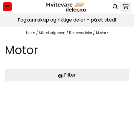
Hopp til innhold
Fagkunnskap og riktige deler - på et sted!
Hjem
/
Mikrobølgeovn
/
Reservedeler
/
Motor
Motor
Filter