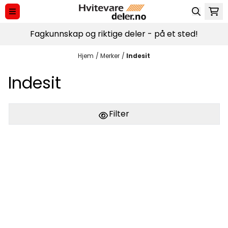
Hopp til innhold
Fagkunnskap og riktige deler - på et sted!
Hjem
/
Merker
/
Indesit
Indesit
Filter