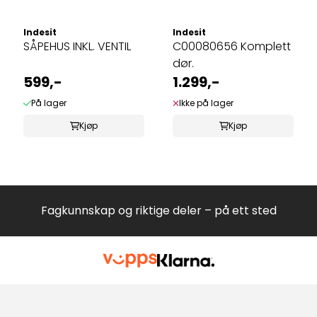
Indesit
Indesit
SÅPEHUS INKL. VENTIL
C00080656 Komplett
dør.
599,-
1.299,-
På lager
Ikke på lager
Kjøp
Kjøp
Fagkunnskap og riktige deler – på ett sted