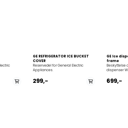
GE REFRIGERATOR ICE BUCKET
GE Ice dis
COVER
frame
lectric
Reservedel for General Electric
Beskyttelse o
Appliances.
dispenser W
811010CFS8011S853965811000CFS801S853965816010CFS8411S853965816
fra isutløpet
et glass elle
299,-
699,-
816003900.962.44853967201016SRA20NE853967201023SRA20X185396730