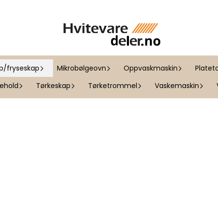
ap/fryseskap
Mikrobølgeovn
Oppvaskmaskin
Platet
kehold
Tørkeskap
Tørketrommel
Vaskemaskin