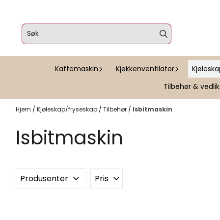
Hopp til innhold
Kaffemaskin
Kjøkkenventilator
Kjølesk
Tilbehør & vedli
Hjem
/
Kjøleskap/fryseskap
/
Tilbehør
/
Isbitmaskin
Isbitmaskin
Produsenter
Pris