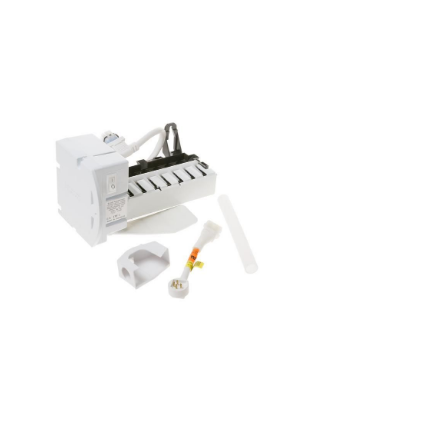
5061/A/1SW855036516002KSN
5071/A855036601003KSN 540
IN858617511003S20E RAA2V-
A/H858619015012FRSS36AF20/2A+850341001000SRA20NE2850341
841/1 S
900.962.44855036416003KSN
4051/A855036701001KSN 530
IN855037416000KSN 575 OP
IN855037016000KSDN 595 OP
SW858617915000S20E 20BIL4
A+858617996000S20E 20BIL4
A+851303201000KRSC
9011851303215000KRSC
9011851303238000KRSC
9011855083501010KSN
7970/A855083516010KSN
7970/A851303601000KRSC
9006/A851303101001KRSC
9010/I851322038000KRSC
9010/I851303638000KRSC
900685864320100020TI-L4
DK851303115001KRSC
9010/I851303138001KRSC
9010/I853965811010CFS 801/1 S
600.962.45853965815010CFS 811/1 S
100.962.43850341501000KF 600-
01851322101000KRSC
9020/I851322115000KRSC