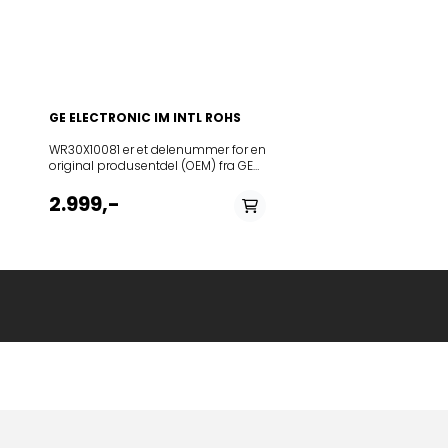
9020/I851322138000KRSC
9020/I85034071100062830 SP XRA
602 ENF851320601000KRSC - 9006
I851322638000KRSC 9006/I
GE ELECTRONIC IM INTL ROHS
WR30X10081 er et delenummer for en
original produsentdel (OEM) fra GE
Appliances for en ismaskin-enhet
(ice maker assembly) til kjøleskap.
2.999,-
Denne delen mottar vann, fryser det
til is, og spytter deretter ut isen i
fryseren, og er en standard
erstatning for flere GE
kjøleskapsmodeller.