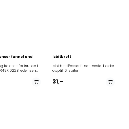
penser funnel and
Isbitbrett
g traktsett for isutløp i
IsbitbrettPasser til det meste! Holder
R49X10228 leder isen
opptil 16 isbiter
000CFS841S853969401000KF60000850341501000KF60001851303601000KR
 i dispenseren og ned i
r en beholder.
31,-
1005S20STRP853967401005S25STRP853969401000KF