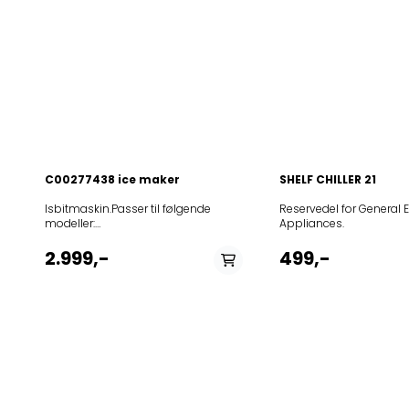
C00277438 ice maker
SHELF CHILLER 21
Isbitmaskin.Passer til følgende
Reservedel for General E
modeller:
Appliances.
12NCmodel85861799600020BIL4A+85864320100020TIL4DK853965
775/A+851303101000KRSC
2.999,-
499,-
9010/I851303115000KRSC
9010/I851303138000KRSC
9010/I851322001000KRSC
9010/I851322015000KRSC
9010/I853965811003600.962.45853965815003100.962.43853965
600-00855037601000KSN
7072/A855035001004KSDN 5060/A
SW855035101003KSN
7071/A855036116012KSN 5051/A/1
W855036216012KSDN