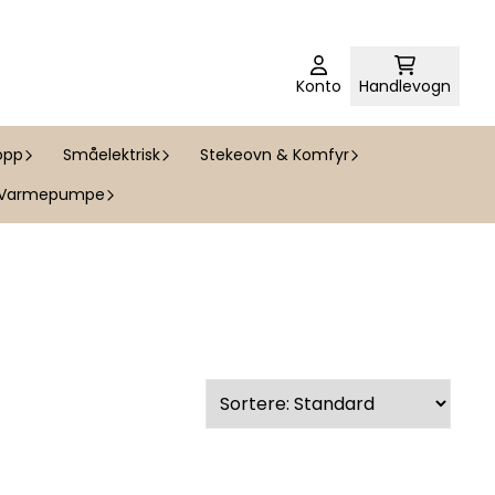
Konto
Handlevogn
opp
Småelektrisk
Stekeovn & Komfyr
Varmepumpe