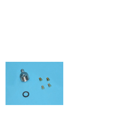
859698033900TÄCKNAN1059863
859698033910TÄCKNAN607287EU
859698033930TÄCKNAN613047UK
859698033920TÄCKNAN8061304
806.072.88TÄCKNAN BLK 80
EU