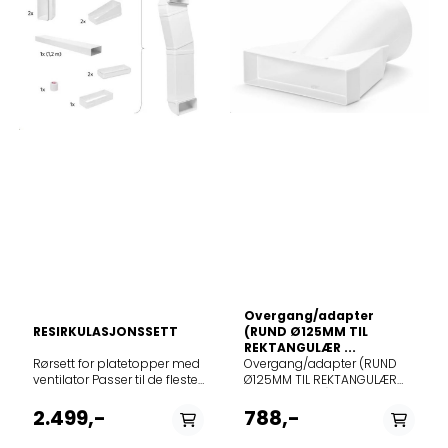
Overgang/adapter
RESIRKULASJONSSETT
(RUND Ø125MM TIL
REKTANGULÆR ...
Rørsett for platetopper med
Overgang/adapter (RUND
ventilator Passer til de fleste
Ø125MM TIL REKTANGULÆR
AEG og Electrolux
55,5X218,5MM) Alt
modellerTa kontakt med
delenummer 133.0582.621
2.499,-
788,-
oss, for informasjon om ditt
Passer til følgende
produkt!
modeller12NCmodel