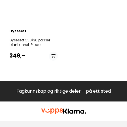
Dysesett
Dysesett G30/30 passer
blant annet: Product
(Art.No.)TypeModel
728694FM513D-
349,-
FPA4BK5341WF
728666FM511A-
HUA5BKN5121WH
466174FM514D-
VPHABKC5355XV
728914FM511A-IUD7B
728637FM513A-
FUA5BKN5141BRF
Fagkunnskap og riktige deler – på ett sted
728635FM511B-
HUA4BKN5221WH
731428FM513C-
FPA4BK5241BRF
735851FM513D-
FPA4BK5341BF
734376FM511A-
HPA5BK5121BRH