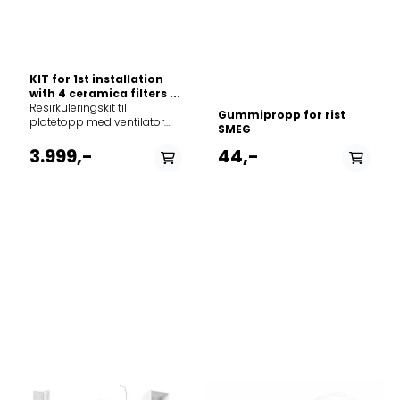
KIT for 1st installation
with 4 ceramica filters ...
Resirkuleringskit til
Gummipropp for rist
platetopp med ventilator.
SMEG
Passer til Modell: WVH92K
3.999,-
44,-