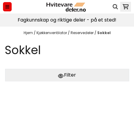
Hopp til innhold
Fagkunnskap og riktige deler - på et sted!
Hjem
/
Kjøkkenventilator
/
Reservedeler
/
Sokkel
Sokkel
Filter