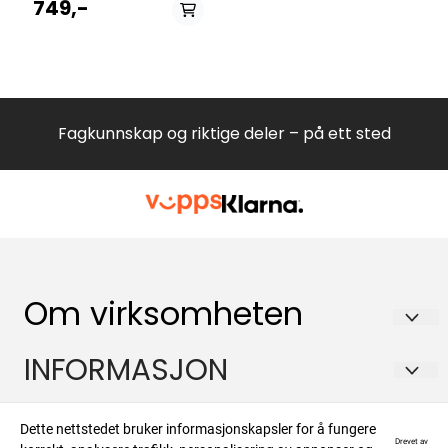
749,-
Fagkunnskap og riktige deler – på ett sted
Om virksomheten
Hvitevareteknikk AS
INFORMASJON
Brennaveien 2B
Om oss
Kontakt
1481 Hagan
Dette nettstedet bruker informasjonskapsler for å fungere
Drevet av
Salgsbetingelser