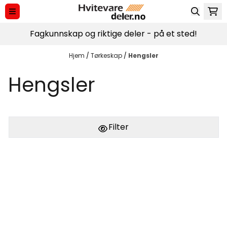
Hopp til innhold
Fagkunnskap og riktige deler - på et sted!
Hjem
/
Tørkeskap
/
Hengsler
Hengsler
Filter