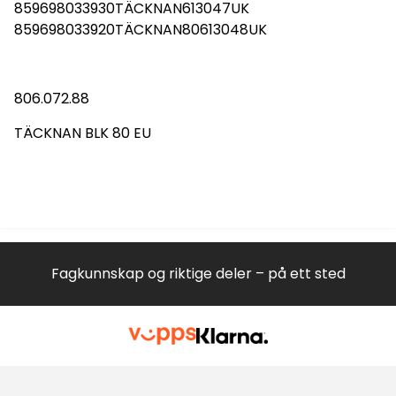
859698033930TÄCKNAN613047UK
859698033920TÄCKNAN80613048UK
806.072.88
TÄCKNAN BLK 80 EU
Fagkunnskap og riktige deler – på ett sted