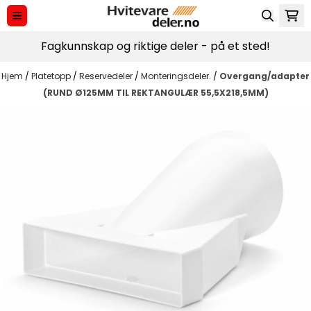
Hopp til innhold
Fagkunnskap og riktige deler - på et sted!
Hjem
/
Platetopp
/
Reservedeler
/
Monteringsdeler.
/
Overgang/adapter
(RUND Ø125MM TIL REKTANGULÆR 55,5X218,5MM)