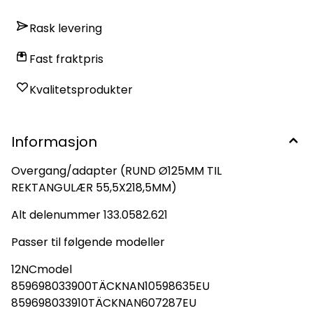
Rask levering
Fast fraktpris
Kvalitetsprodukter
Informasjon
Overgang/adapter (RUND Ø125MM TIL
REKTANGULÆR 55,5X218,5MM)
Alt delenummer 133.0582.621
Passer til følgende modeller
12NCmodel
859698033900TÄCKNAN10598635EU
859698033910TÄCKNAN607287EU