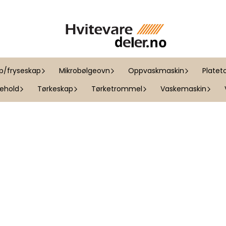
ap/fryseskap
Mikrobølgeovn
Oppvaskmaskin
Platet
kehold
Tørkeskap
Tørketrommel
Vaskemaskin