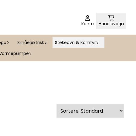
Konto
Handlevogn
opp
Småelektrisk
Stekeovn & Komfyr
Varmepumpe