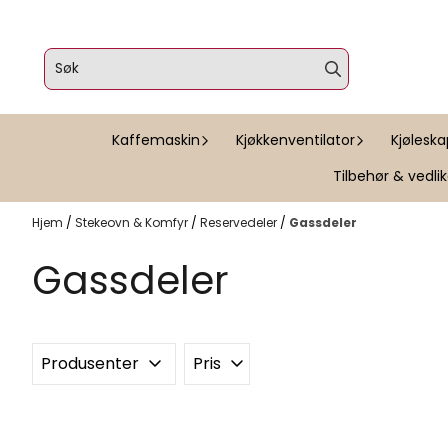
Hopp til innhold
Kaffemaskin
Kjøkkenventilator
Kjølesk
Tilbehør & vedli
Hjem
/
Stekeovn & Komfyr
/
Reservedeler
/
Gassdeler
Gassdeler
Produsenter
Pris