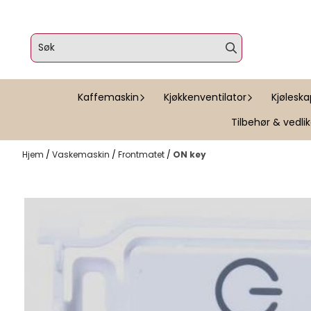
Hopp til innhold
Kaffemaskin
Kjøkkenventilator
Kjølesk
Tilbehør & vedli
Hjem
/
Vaskemaskin
/
Frontmatet
/
ON key