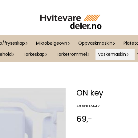
ap/fryseskap
Mikrobølgeovn
Oppvaskmaskin
Platet
kehold
Tørkeskap
Tørketrommel
Vaskemaskin
ON key
Art.nr:
817447
69,-