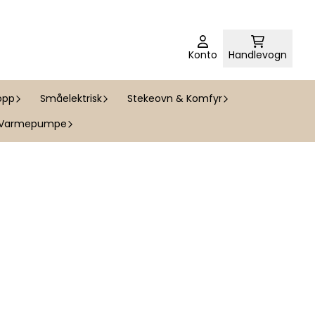
Konto
Handlevogn
opp
Småelektrisk
Stekeovn & Komfyr
Varmepumpe