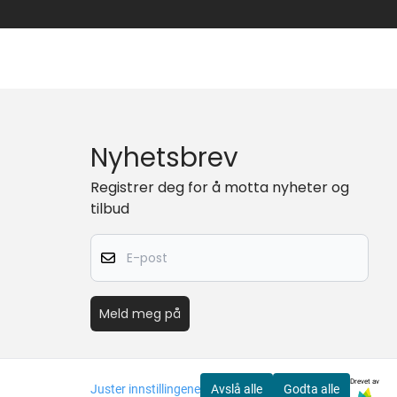
Nyhetsbrev
Registrer deg for å motta nyheter og
tilbud
E-post
Meld meg på
Drevet av
Juster innstillingene
Avslå alle
Godta alle