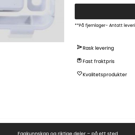
**På fjernlager- Antatt lever
Rask levering
Fast fraktpris
Kvalitetsprodukter
Fagkunnskap og riktige deler – på ett sted