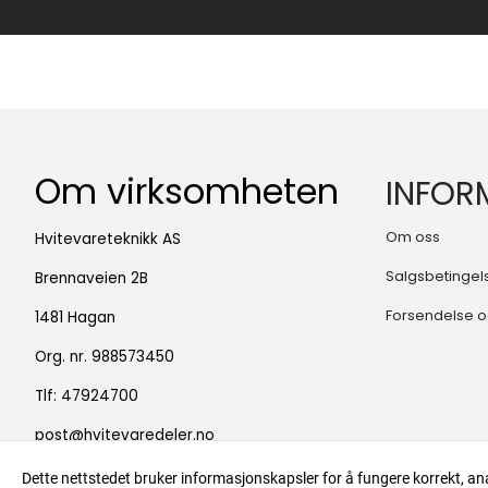
Om virksomheten
INFOR
Om oss
Hvitevareteknikk AS
Salgsbetingel
Brennaveien 2B
Forsendelse o
1481 Hagan
Org. nr. 988573450
Tlf:
47924700
post@hvitevaredeler.no
Dette nettstedet bruker informasjonskapsler for å fungere korrekt, an