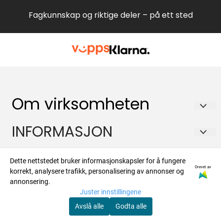
Fagkunnskap og riktige deler – på ett sted
Om virksomheten
Hvitevareteknikk AS
INFORMASJON
Brennaveien 2B
Om oss
Kontakt
1481 Hagan
Dette nettstedet bruker informasjonskapsler for å fungere
Salgsbetingelser
Drevet av
korrekt, analysere trafikk, personalisering av annonser og
Org. nr. 988573450
Om oss
Nyhetsbrev
annonsering.
Forsendelse og retur
Juster innstillingene
Tlf:
47924700
Kontakt oss
Registrer deg for å motta nyheter og tilbud
Avslå alle
Godta alle
post@hvitevaredeler.no
E-post