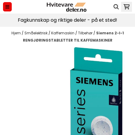
Hopp til innhold
Fagkunnskap og riktige deler - på et sted!
Hjem
/
Småelektrisk
/
Kaffemaskin
/
Tilbehør
/
Siemens 2-I-1
RENGJØRINGSTABLETTER TIL KAFFEMASKINER