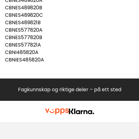
CBNES489820A
CBNES489820B
CBNES489820C
CBNES489821B
CBNES577820A
CBNES577820B
CBNES577821A
CBNI485820A
CBNIES485820A
Fagkunnskap og riktige deler – på ett sted