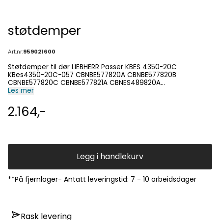
støtdemper
Art.nr:
959021600
Støtdemper til dør LIEBHERR Passer KBES 4350-20C
KBes4350-20C-057 CBNBE577820A CBNBE577820B
CBNBE577820C CBNBE577821A CBNES489820A
CBNES489820B CBNES489820C CBNES489821B
Les mer
CBNES577820A CBNES577820B CBNES577821A CBNI485820A
CBNIES485820A
2.164,-
Legg i handlekurv
**På fjernlager- Antatt leveringstid: 7 - 10 arbeidsdager
Rask levering