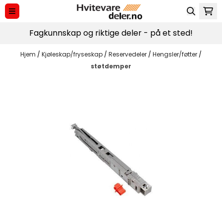
Hopp til innhold
Fagkunnskap og riktige deler - på et sted!
Hjem
/
Kjøleskap/fryseskap
/
Reservedeler
/
Hengsler/føtter
/
støtdemper