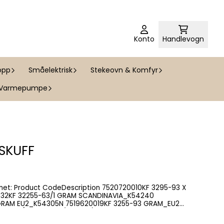
Konto
Handlevogn
opp
Småelektrisk
Stekeovn & Komfyr
Varmepumpe
ESKUFF
7519620019KF 3255-93 GRAM_EU2