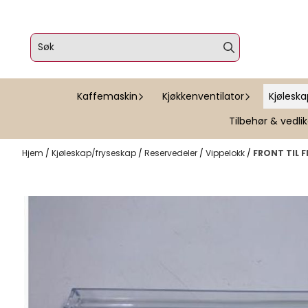
Hopp til innhold
Kaffemaskin
Kjøkkenventilator
Kjølesk
Tilbehør & vedli
Hjem
/
Kjøleskap/fryseskap
/
Reservedeler
/
Vippelokk
/
FRONT TIL 