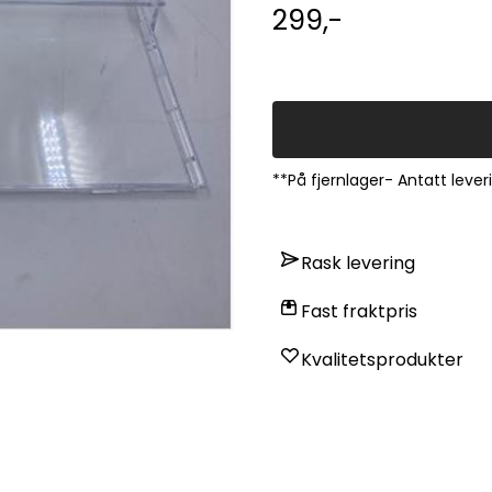
93 (v) GRAM_EU2 (K54240) 7520820009KF 32295-63 N GRAM EU_K54305N
299,-
7520720027KF 32295-63/1 GRAM EU2_K54305 752082
(K54305N) 7519620031KF 3255-93/1 GRAM SCANDINAVIA_K54240 7520720013KF 3295-93
(v) GRAM_EU2 (K54305) 7520720025KF 3295-93/1 GRAM_EU2 (K54305) 7520820008KF
**På fjernlager- Antatt lever
Rask levering
Fast fraktpris
Kvalitetsprodukter