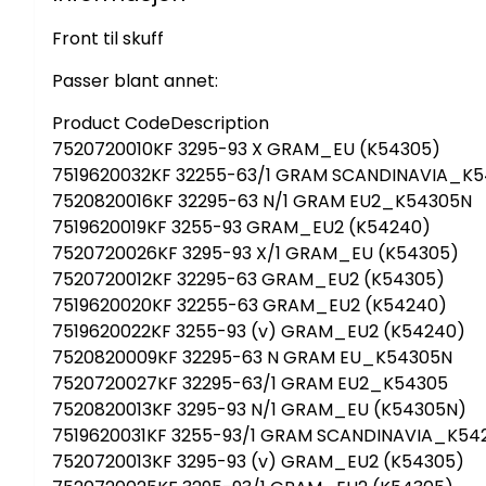
Front til skuff
Passer blant annet:
Product CodeDescription
7520720010KF 3295-93 X GRAM_EU (K54305)
7519620032KF 32255-63/1 GRAM SCANDINAVIA_K
7520820016KF 32295-63 N/1 GRAM EU2_K54305N
7519620019KF 3255-93 GRAM_EU2 (K54240)
7520720026KF 3295-93 X/1 GRAM_EU (K54305)
7520720012KF 32295-63 GRAM_EU2 (K54305)
7519620020KF 32255-63 GRAM_EU2 (K54240)
7519620022KF 3255-93 (v) GRAM_EU2 (K54240)
7520820009KF 32295-63 N GRAM EU_K54305N
7520720027KF 32295-63/1 GRAM EU2_K54305
7520820013KF 3295-93 N/1 GRAM_EU (K54305N)
7519620031KF 3255-93/1 GRAM SCANDINAVIA_K54
7520720013KF 3295-93 (v) GRAM_EU2 (K54305)