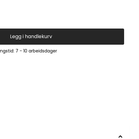
0013KF 3295-93 N/1 GRAM_EU
3295-93N GRAM_EU (K54305N) 7520720011KF 3295-93 GRAM_EU2 (K54305)
Legg i handlekurv
ingstid: 7 - 10 arbeidsdager