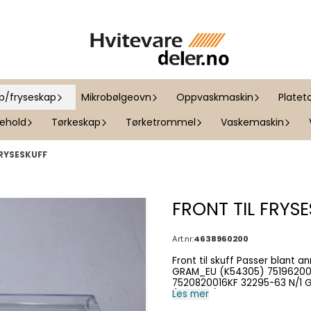
ap/fryseskap
Mikrobølgeovn
Oppvaskmaskin
Platet
kehold
Tørkeskap
Tørketrommel
Vaskemaskin
FRYSESKUFF
FRONT TIL FRYS
Art.nr:
4638960200
Front til skuff Passer blant annet: Product CodeDescription 7520720010KF 3295-93 X
GRAM_EU (K54305) 7519620032KF 32255-63/1 GRAM SCANDINAVIA_K54240
7520820016KF 32295-63 N/1 GRAM EU2_K54305N 
(K54240) 7520720026KF 3295-93 X/1 GRAM_EU (K54305) 7520720012KF 32295-63
Les mer
GRAM_EU2 (K54305) 7519620020KF 32255-63 GRAM_EU2 (K54240) 7519620022KF 3255-