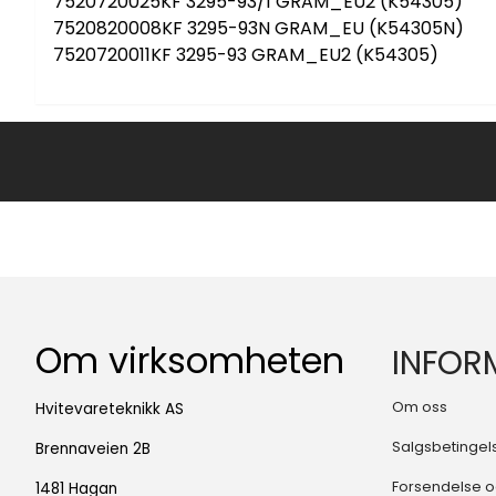
7520720025KF 3295-93/1 GRAM_EU2 (K54305)
7520820008KF 3295-93N GRAM_EU (K54305N)
7520720011KF 3295-93 GRAM_EU2 (K54305)
Om virksomheten
INFOR
Om oss
Hvitevareteknikk AS
Salgsbetingel
Brennaveien 2B
Forsendelse o
1481 Hagan