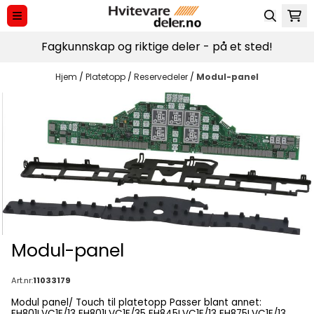
Hopp til innhold
Fagkunnskap og riktige deler - på et sted!
Hjem
/
Platetopp
/
Reservedeler
/
Modul-panel
Modul-panel
Art.nr:
11033179
Modul panel/ Touch til platetopp Passer blant annet:
EH801LVC1E/13 EH801LVC1E/35 EH845LVC1E/13 EH875LVC1E/13