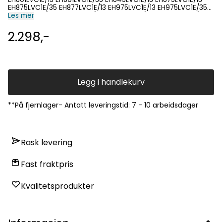
EH875LVC1E/35 EH877LVC1E/13 EH975LVC1E/13 EH975LVC1E/35
EH801LVC1E/01 EH801LVC1E/03 EH801LVC1E/06 EH845LVC1E/01
Les mer
EH845LVC1E/03 EH845LVC1E/06 EH875LVC1E/01 EH875LVC1E/03
EH875LVC1E/06 EH877LVC1E/01 EH877LVC1E/03 EH877LVC1E/06
2.298,-
EH975LVC1E/01 EH975LVC1E/06
Legg i handlekurv
**På fjernlager- Antatt leveringstid: 7 - 10 arbeidsdager
Rask levering
Fast fraktpris
Kvalitetsprodukter