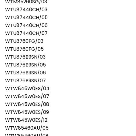
WTM85260SG/03
WTU87440CH/03
WTU87440CH/05
WTU87440CH/06
WTU87440CH/07
WTU8760FG/03
WTU8760FG/05
WTU876B9SN/03
WTU876B9SN/05
WTU876B9SN/06
WTU876B9SN/07
WTW845W0ES/04
WTW845W0ES/07
WTW845W0ES/08
WTW845W0ES/09
WTW845W0ES/12
WTW85460AU/05
WTW85460AU/08