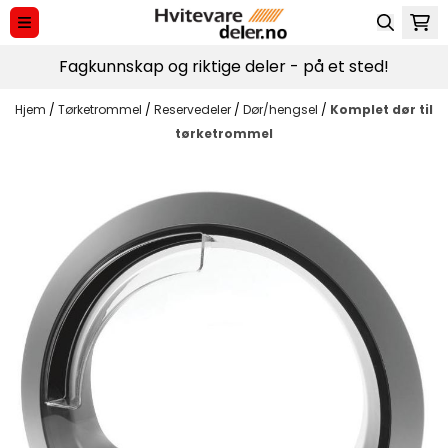
Hopp til innhold
Fagkunnskap og riktige deler - på et sted!
Hjem
/
Tørketrommel
/
Reservedeler
/
Dør/hengsel
/
Komplet dør til
tørketrommel