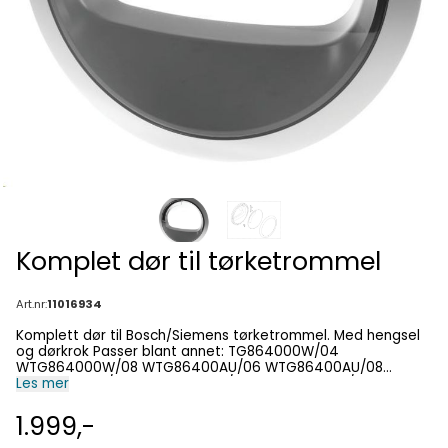
Komplet dør til tørketrommel
Art.nr:
11016934
Komplett dør til Bosch/Siemens tørketrommel. Med hengsel
og dørkrok Passer blant annet: TG864000W/04
WTG864000W/08 WTG86400AU/06 WTG86400AU/08
WTG86402PE/04 WTG86402PE/08 WTG864B8DN/04
Les mer
WTG864B8DN/08 WTG87239EE/01 WTG87239EE/02
WTG87239EE/03 WTG87239EE/04 WTG87239EE/05
1.999,-
WTM85260SG/02 WTM85260SG/03 WTU87440CH/03
WTU87440CH/05 WTU87440CH/06 WTU87440CH/07