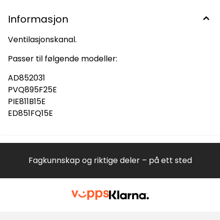
Informasjon
Ventilasjonskanal.
Passer til følgende modeller:
AD852031
PVQ895F25E
PIE811B15E
ED851FQ15E
Fagkunnskap og riktige deler – på ett sted