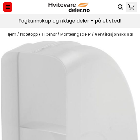
Hopp til innhold
Fagkunnskap og riktige deler - på et sted!
Hjem
/
Platetopp
/
Tilbehør
/
Monteringsdeler
/
Ventilasjonskanal