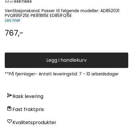
Art.nr:
00571650
Ventilasjonskanal. Passer til følgende modeller: AD852031
PVQ895F25E PIE811B15E ED851FQ15E
Les mer
767,-
Legg i handlekurv
**På fjernlager- Antatt leveringstid: 7 - 10 arbeidsdager
Rask levering
Fast fraktpris
Kvalitetsprodukter