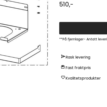
856730600873 FINSMAKARE 503.891.40 IKEA EU 859698001270 FINSMAKARE 803.923.20
510,-
IKEA GB 859
**På fjernlager- Antatt lever
Rask levering
Fast fraktpris
Kvalitetsprodukter