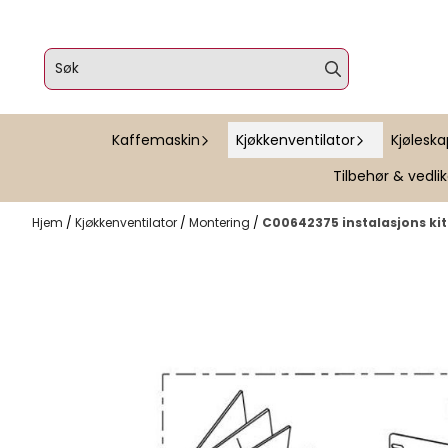
Hopp til innhold
Kaffemaskin
Kjøkkenventilator
Kjølesk
Tilbehør & vedli
Hjem
/
Kjøkkenventilator
/
Montering
/
C00642375 instalasjons kit