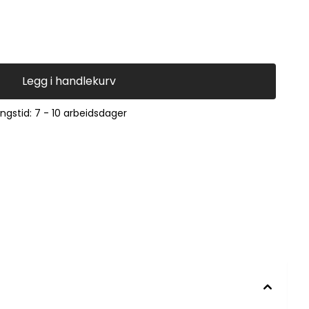
698001271 FINSMAKARE 403.939.58 IKEA RU
Legg i handlekurv
ingstid: 7 - 10 arbeidsdager