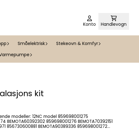
Konto
Handlevogn
opp
Småelektrisk
Stekeovn & Komfyr
Varmepumpe
lasjons kit