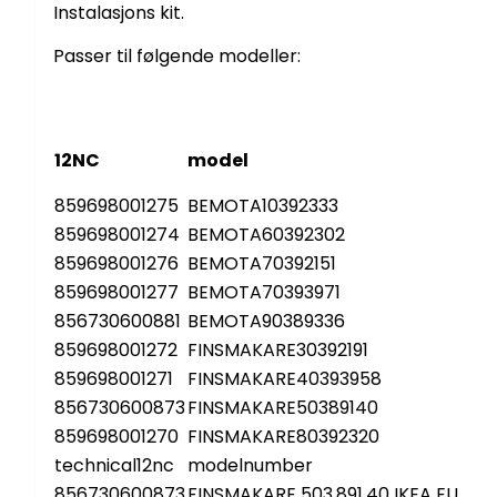
Instalasjons kit.
Passer til følgende modeller:
12NC
model
859698001275
BEMOTA10392333
859698001274
BEMOTA60392302
859698001276
BEMOTA70392151
859698001277
BEMOTA70393971
856730600881
BEMOTA90389336
859698001272
FINSMAKARE30392191
859698001271
FINSMAKARE40393958
856730600873
FINSMAKARE50389140
859698001270
FINSMAKARE80392320
technical12nc
modelnumber
856730600873
FINSMAKARE 503.891.40 IKEA EU