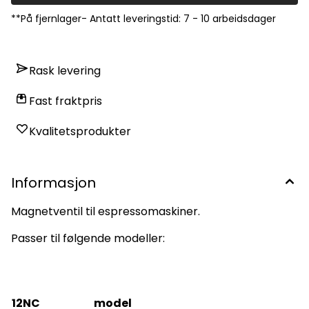
851370001002 KSCX 3610 IX 852210015002 ACE 100 IX
852210201100 ACE 102 IXL 852210201101 ACE 102 IXL
**På fjernlager- Antatt leveringstid: 7 - 10 arbeidsdager
Rask levering
Fast fraktpris
Kvalitetsprodukter
Informasjon
Magnetventil til espressomaskiner.
Passer til følgende modeller:
12NC
model