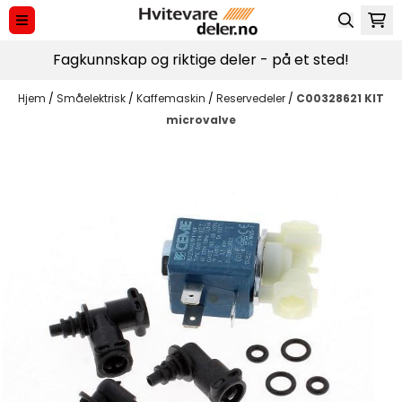
Hopp til innhold
Fagkunnskap og riktige deler - på et sted!
Hjem
/
Småelektrisk
/
Kaffemaskin
/
Reservedeler
/
C00328621 KIT
microvalve