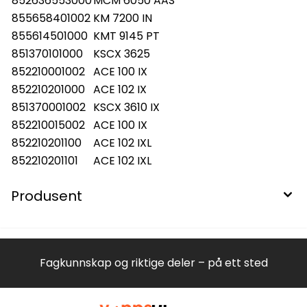
852636553000
MCM 6050 AAS
855658401002
KM 7200 IN
855614501000
KMT 9145 PT
851370101000
KSCX 3625
852210001002
ACE 100 IX
852210201000
ACE 102 IX
851370001002
KSCX 3610 IX
852210015002
ACE 100 IX
852210201100
ACE 102 IXL
852210201101
ACE 102 IXL
Produsent
Fagkunnskap og riktige deler – på ett sted