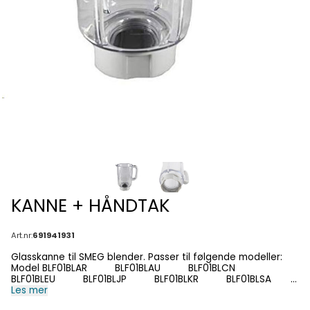
KANNE + HÅNDTAK
Art.nr:
691941931
Glasskanne til SMEG blender. Passer til følgende modeller:
Model BLF01BLAR BLF01BLAU BLF01BLCN
BLF01BLEU BLF01BLJP BLF01BLKR BLF01BLSA
BLF01BLUK BLF01BLUS BLF01CRAR BLF01CRAU
Les mer
BLF01CRCN BLF01CREU BLF01CRJP