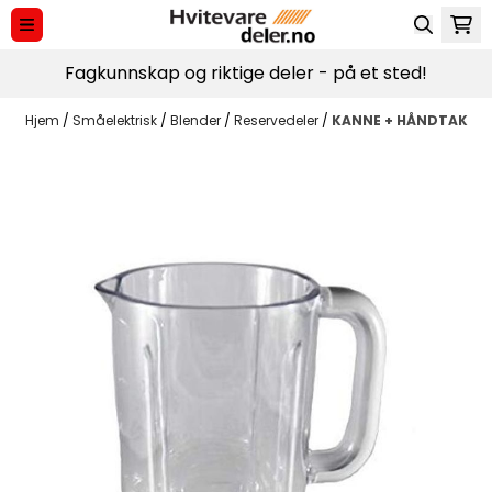
Hopp til innhold
Fagkunnskap og riktige deler - på et sted!
Hjem
/
Småelektrisk
/
Blender
/
Reservedeler
/
KANNE + HÅNDTAK