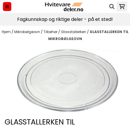
Hopp til innhold
Fagkunnskap og riktige deler - på et sted!
Hjem
/
Mikrobølgeovn
/
Tilbehør
/
Glasstallerken
/
GLASSTALLERKEN TIL
MIKROBØLGEOVN
GLASSTALLERKEN TIL