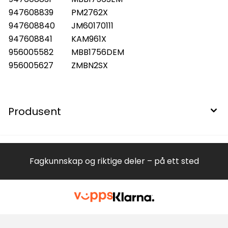
947608839
PM2762X
947608840
JM60170111
947608841
KAM961X
956005582
MBB1756DEM
956005627
ZMBN2SX
Produsent
Fagkunnskap og riktige deler – på ett sted