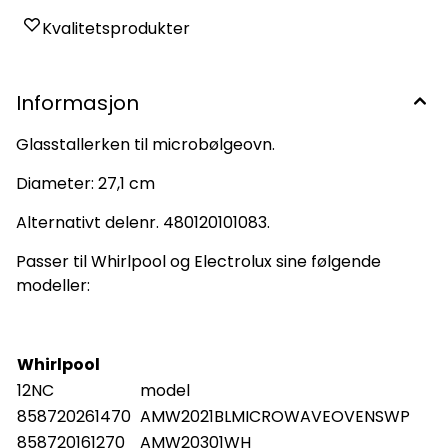
Kvalitetsprodukter
Informasjon
Glasstallerken til microbølgeovn.
Diameter: 27,1 cm
Alternativt delenr. 480120101083.
Passer til Whirlpool og Electrolux sine følgende
modeller:
Whirlpool
12NC
model
858720261470
AMW2021BLMICROWAVEOVENSWP
858720161270
AMW20301WH