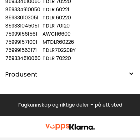
859334510050
TDLR 70220
859334910050
TDLR 60221
859330103051
TDLR 60220
859331045051
TDLR 70120
759991561561
AWCH6600
759991571001
MTDLR60226
759991563171
TDLR70220BY
759334510050
TDLR 70220
Produsent
Fagkunnskap og riktige deler – på ett sted