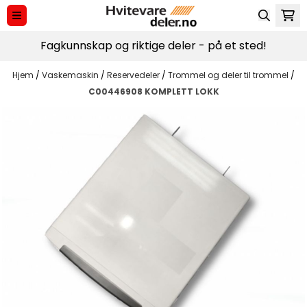
Hopp til innhold
Fagkunnskap og riktige deler - på et sted!
Hjem
/
Vaskemaskin
/
Reservedeler
/
Trommel og deler til trommel
/
C00446908 KOMPLETT LOKK