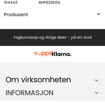
514443
BHP623E10X
Produsent
Fagkunnskap og riktige deler – på ett sted
Om virksomheten
Hvitevareteknikk AS
INFORMASJON
Brennaveien 2B
Om oss