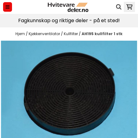
Hopp til innhold
Fagkunnskap og riktige deler - på et sted!
Hjem
/
Kjøkkenventilator
/
Kullfilter
/
AH195 kullfilter 1 stk