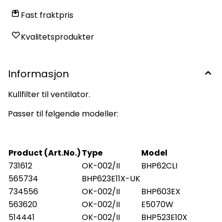
Fast fraktpris
Kvalitetsprodukter
Informasjon
Kullfilter til ventilator.
Passer til følgende modeller:
Product (Art.No.)
Type
Model
731612
OK-002/II
BHP62CLI
565734
BHP623E11X-UK
734556
OK-002/II
BHP603EX
563620
OK-002/II
E5070W
514441
OK-002/II
BHP523E10X