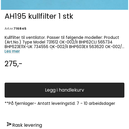
AH195 kullfilter 1 stk
Art.nr:
716845
Kullfilter til ventilator. Passer til følgende modeller: Product
(Art.No.) Type Model 731612 OK-002/II BHP62CLI 565734
BHP623E11X-UK 734556 OK-002/II BHP603EX 563620 OK-002/II
E5070W 514441 OK-002/II BHP523E10X 514445 BHP623E11X
Les mer
734624 OK-002/II PBHP623EX 563622 OK-002/II E6070W
731613 OK-002/II BHP62CLB 734877 OK-002/II DF613X 514447
275,-
BHP623E11B 514446 BHP623E12X 514459 BHP623E11W 559348
OK-002/II BHP623E12X-UK 563620 E5070W 563622 E6070W
563623 E6070S 514441 BHP523E10X 514448 BHP623E12BG
563621 E5070S 514444 BHP623E10W 565734 OK-002/II
BHP623E11XUK 514443 BHP623E10X
Legg i handlekurv
**På fjernlager- Antatt leveringstid: 7 - 10 arbeidsdager
Rask levering