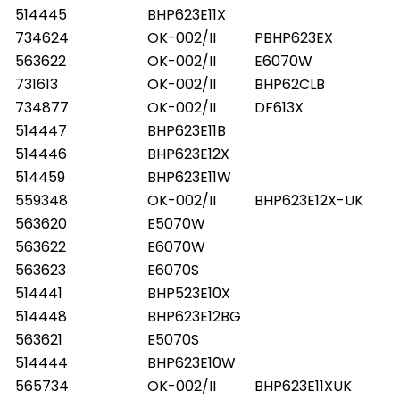
514445
BHP623E11X
734624
OK-002/II
PBHP623EX
563622
OK-002/II
E6070W
731613
OK-002/II
BHP62CLB
734877
OK-002/II
DF613X
514447
BHP623E11B
514446
BHP623E12X
514459
BHP623E11W
559348
OK-002/II
BHP623E12X-UK
563620
E5070W
563622
E6070W
563623
E6070S
514441
BHP523E10X
514448
BHP623E12BG
563621
E5070S
514444
BHP623E10W
565734
OK-002/II
BHP623E11XUK