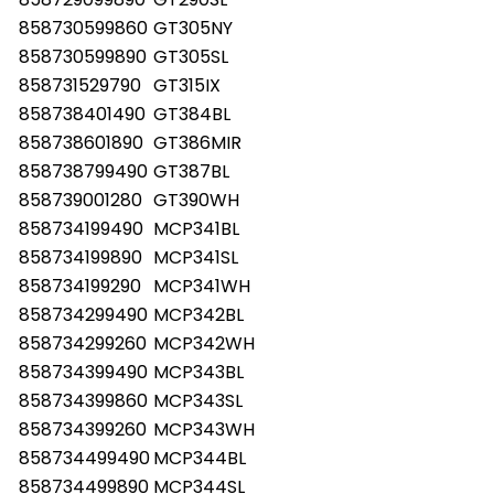
858725438891 VTO 400 / SB 858725438892 VTO 400 / SB
858730599860
GT305NY
858725438893 VTO 400 / SB 858728542493 GT 285 BL
859134915491 MWH 27343 B 859134515491 MWH 27321 B
858730599890
GT305SL
859134599491 MWHA 27321 B 859134715491 MWH 2734 B
858731529790
GT315IX
859134999491 MWHA 27343 B 858734601491 CMCP 34R6 BL
858734901491 CMCP 34R9 BL 858734199291 MCP 341 WH
858738401490
GT384BL
858934622891 MW 46 SL 858934516290 MW95WS
858934516291 MW95WS 858734999891 MCP 349 SL
858738601890
GT386MIR
858738799490
GT387BL
858739001280
GT390WH
858734199490
MCP341BL
858734199890
MCP341SL
858734199290
MCP341WH
858734299490
MCP342BL
858734299260
MCP342WH
858734399490
MCP343BL
858734399860
MCP343SL
858734399260
MCP343WH
858734499490
MCP344BL
858734499890
MCP344SL