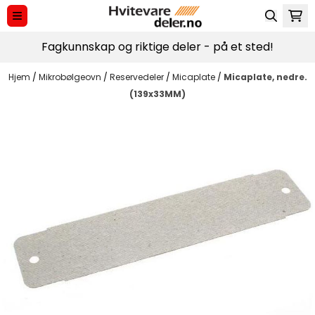
Hopp til innhold
Fagkunnskap og riktige deler - på et sted!
Hjem
/
Mikrobølgeovn
/
Reservedeler
/
Micaplate
/
Micaplate, nedre.
(139x33MM)