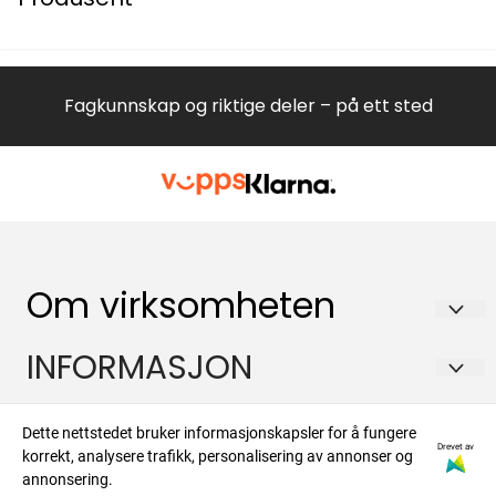
Fagkunnskap og riktige deler – på ett sted
Om virksomheten
Hvitevareteknikk AS
INFORMASJON
Brennaveien 2B
Om oss
Kontakt
1481 Hagan
Dette nettstedet bruker informasjonskapsler for å fungere
Salgsbetingelser
Drevet av
korrekt, analysere trafikk, personalisering av annonser og
Org. nr. 988573450
Om oss
Nyhetsbrev
annonsering.
Forsendelse og retur