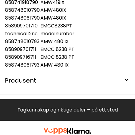
858741918790
AMW419IX
858748010790
AMW480IX
858748061790
AMW480IX
858909701710
EMCC8238PT
technical12nc
modelnumber
858748010793
AMW 480 IX
858909701711
EMCC 8238 PT
858909716711
EMCC 8238 PT
858748061793
AMW 480 IX
Produsent
Fagkunnskap og riktige deler – på ett sted