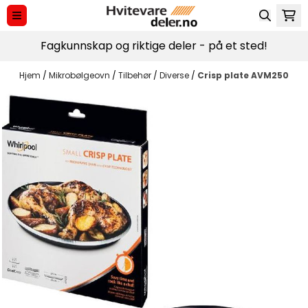
Hopp til innhold
Fagkunnskap og riktige deler - på et sted!
Hjem
/
Mikrobølgeovn
/
Tilbehør
/
Diverse
/
Crisp plate AVM250