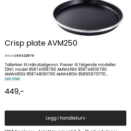
Crisp plate AVM250
Art.nr:
C00322870
Tallerken til mikrobølgeovn. Passer til følgende modeller:
12NC model 858741918790 AMW419IX 858748010790
AMW480IX 858748061790 AMW480IX 858909701710
EMCC8238PT technical12nc modelnumber 858748010793
Les mer
AMW 480 IX 858909701711 EMCC 8238 PT 858909716711 EMCC
8238 PT 858748061793 AMW 480 IX
449,-
Legg i handlekurv