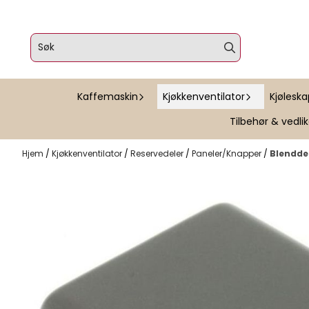
Hopp til innhold
Kaffemaskin
Kjøkkenventilator
Kjølesk
Tilbehør & vedli
Hjem
/
Kjøkkenventilator
/
Reservedeler
/
Paneler/Knapper
/
Blenddek