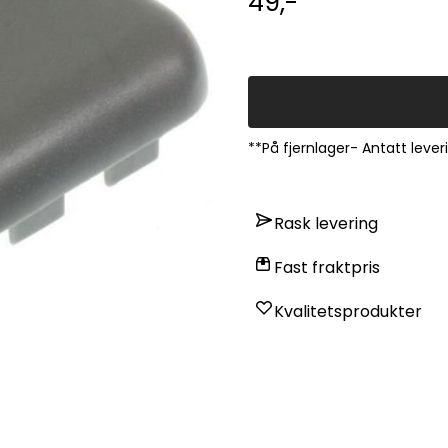
49,-
**På fjernlager- Antatt lever
Rask levering
Fast fraktpris
Kvalitetsprodukter