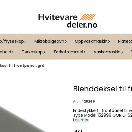
ap/fryseskap
Mikrobølgeovn
Oppvaskmaskin
Platet
kehold
Tørkeskap
Tørketrommel
Vaskemaskin
sel til frontpanel, grå
Blenddeksel til 
Art.nr:
128269
Endestykke til frontpanel til ventilator, grå. Passer til følge
Type Model 152999
Les mer