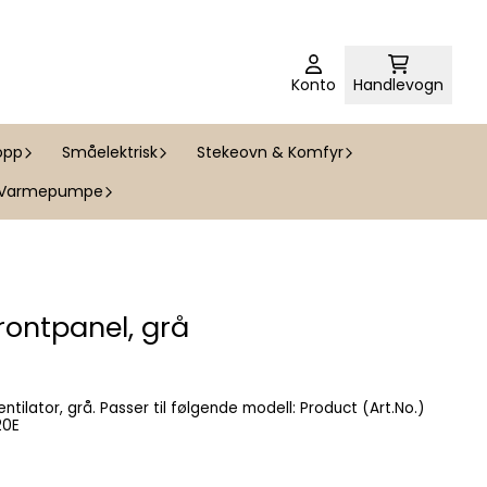
Konto
Handlevogn
opp
Småelektrisk
Stekeovn & Komfyr
Varmepumpe
frontpanel, grå
nde modell: Product (Art.No.)
 GOR DF620E