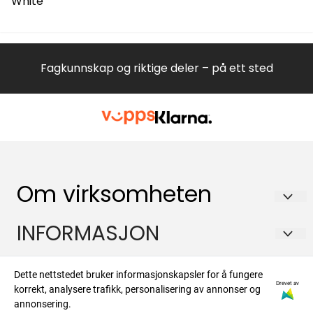
White
Fagkunnskap og riktige deler – på ett sted
Om virksomheten
Hvitevareteknikk AS
INFORMASJON
Brennaveien 2B
Om oss
Kontakt
1481 Hagan
Dette nettstedet bruker informasjonskapsler for å fungere
Salgsbetingelser
Drevet av
korrekt, analysere trafikk, personalisering av annonser og
Org. nr. 988573450
Om oss
Nyhetsbrev
annonsering.
Forsendelse og retur