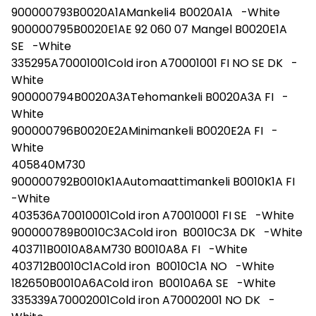
900000793B0020A1AMankeli4 B0020A1A -White
900000795B0020E1AE 92 060 07 Mangel B0020E1A
SE -White
335295A70001001Cold iron A70001001 FI NO SE DK -
White
900000794B0020A3ATehomankeli B0020A3A FI -
White
900000796B0020E2AMinimankeli B0020E2A FI -
White
405840M730
900000792B0010K1AAutomaattimankeli B0010K1A FI
-White
403536A70010001Cold iron A70010001 FI SE -White
900000789B0010C3ACold iron B0010C3A DK -White
403711B0010A8AM730 B0010A8A FI -White
403712B0010C1ACold iron B0010C1A NO -White
182650B0010A6ACold iron B0010A6A SE -White
335339A70002001Cold iron A70002001 NO DK -