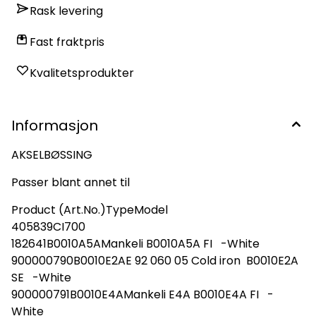
Rask levering
Fast fraktpris
Kvalitetsprodukter
Informasjon
AKSELBØSSING
Passer blant annet til
Product (Art.No.)TypeModel
405839CI700
182641B0010A5AMankeli B0010A5A FI -White
900000790B0010E2AE 92 060 05 Cold iron B0010E2A
SE -White
900000791B0010E4AMankeli E4A B0010E4A FI -
White