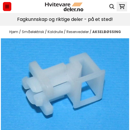
Hopp til innhold
Fagkunnskap og riktige deler - på et sted!
Hjem
/
Småelektrisk
/
Kaldrulle
/
Reservedeler
/
AKSELBØSSING