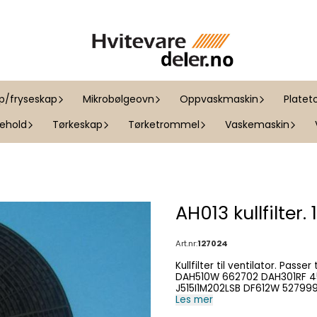
ap/fryseskap
Mikrobølgeovn
Oppvaskmaskin
Platet
kehold
Tørkeskap
Tørketrommel
Vaskemaskin
AH013 kullfilter. 
Art.nr:
127024
Kullfilter til ventilator. Passer til følgende modeller: Product (Art.No.) Type Model 662700
DAH510W 662702 DAH301RF 454750 DF622N 292725 DU912X 602000 DAH302RF 162392
Les mer