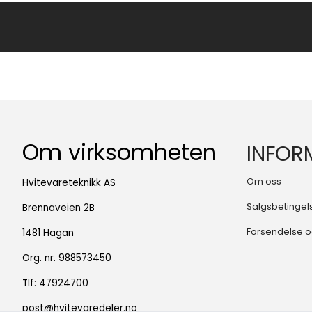
Om virksomheten
INFOR
Om oss
Hvitevareteknikk AS
Salgsbetingel
Brennaveien 2B
Forsendelse o
1481 Hagan
Org. nr. 988573450
Tlf:
47924700
post@hvitevaredeler.no