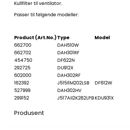
Kullfilter til ventilator.
Passer til følgende modeller:
Product (Art.No.)
Type
Model
662700
DAH510W
662702
DAH301RF
454750
DF622N
292725
DU912X
602000
DAH302RF
162392
J515I1M202LSB
DF612W
527999
DAH302HV
299152
J517AII2K282LPB
KDU931X
Produsent