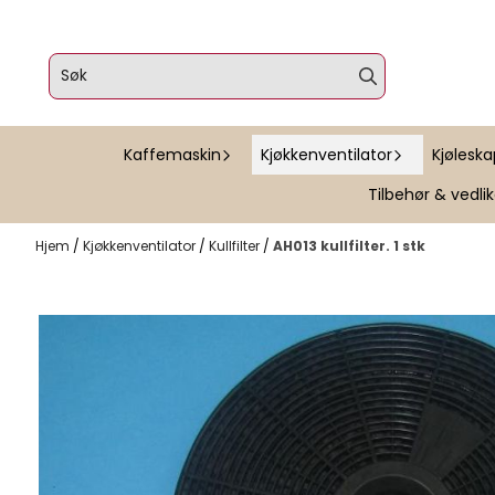
Hopp til innhold
Kaffemaskin
Kjøkkenventilator
Kjølesk
Tilbehør & vedli
Hjem
/
Kjøkkenventilator
/
Kullfilter
/
AH013 kullfilter. 1 stk