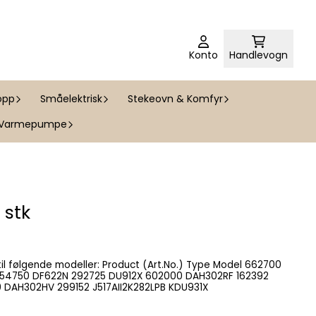
Konto
Handlevogn
opp
Småelektrisk
Stekeovn & Komfyr
Varmepumpe
1 stk
J515I1M202LSB DF612W 527999 DAH302HV 299152 J517AII2K282LPB KDU931X