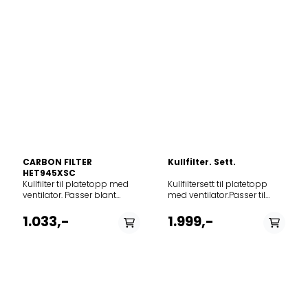
CARBON FILTER
Kullfilter. Sett.
HET945XSC
Kullfilter til platetopp med
Kullfiltersett til platetopp
ventilator. Passer blant
med ventilator.Passer til
annet: HET945XSC
følgende modell: Product
733856/01
noModel942150896IDE74243IB942
1.033,-
1.999,-