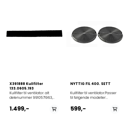
intensiv bruk), inntil
maksimalt 8
regenereringssykluser
Regenereringsprosedyre •
Vask filteret i
oppvaskmaskinen på MAX
70°, eller for hånd i varmt
vann uten bruk av slipende
svamper (ikke bruk
oppvaskmidler!). Tørk i
stekeovnen på MAX 70° i 2
timer.Passer til følgende
modeller: Alt delenummer
133.0642.100, 133.0642.100,
C00780977, 488000780977,
991.0635.253, 9910635253
12NCmodel859698019490FÖRDELAKTIG40515865859698019500FÖRD
X391888 Kullfilter
NYTTIG FIL 400. SETT
133.0605.193
Kullfilter til ventilator. alt
Kullfilter til ventilator.Passer
delenummer 9910571963,
til følgende modeller:
991.0571.963, FKS003,
12NCmodel859698008280HOODLU
133.0605.193. 1330605193Det
1.499,-
599,-
aktive kullfilteret kan vaskes
og regenereres hver 3. eller
4.måned (eller oftere ved
hyppig bruk av