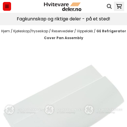
Hopp til innhold
Fagkunnskap og riktige deler - på et sted!
Hjem
/
Kjøleskap/fryseskap
/
Reservedeler
/
Vippelokk
/
GE Refrigerator
Cover Pan Assembly