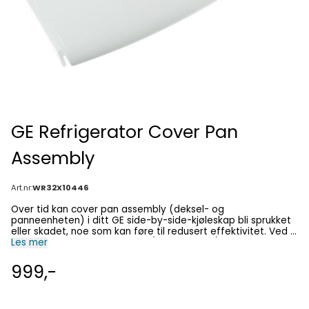
GE Refrigerator Cover Pan
Assembly
Art.nr:
WR32X10446
Over tid kan cover pan assembly (deksel- og
panneenheten) i ditt GE side-by-side-kjøleskap bli sprukket
eller skadet, noe som kan føre til redusert effektivitet. Ved å
bytte ut cover pan assembly (WR32X10446) kan du bidra til
Les mer
å opprettholde kjøleskapets optimale ytelse. Denne
originale reservedelen er spesielt designet for GE-kjøleskap,
999,-
inkludert modeller i T-serien og W-serien, og sikrer perfekt
passform og pålitelig funksjon.