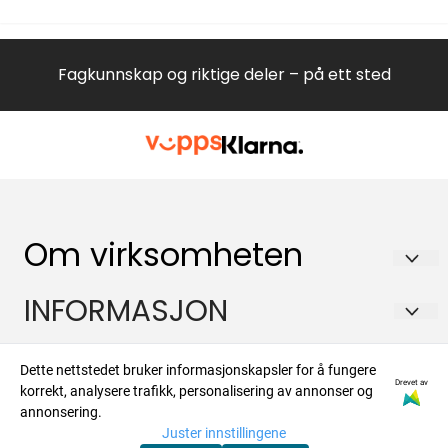
Fagkunnskap og riktige deler – på ett sted
Om virksomheten
Hvitevareteknikk AS
INFORMASJON
Brennaveien 2B
Om oss
Kontakt
1481 Hagan
Dette nettstedet bruker informasjonskapsler for å fungere
Salgsbetingelser
Drevet av
korrekt, analysere trafikk, personalisering av annonser og
Org. nr. 988573450
Om oss
Nyhetsbrev
annonsering.
Forsendelse og retur
Juster innstillingene
Tlf:
47924700
Kontakt oss