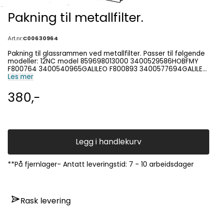
Pakning til metallfilter.
Art.nr:
C00630964
Pakning til glassrammen ved metallfilter. Passer til følgende
modeller: 12NC model 859698013000 3400529586HOBFMY
F800764 3400540965GALILEO F800893 3400577694GALILEO
F800839 3400594624GALILEO 859698015450
Les mer
3400595364HOBFM 859698021550
3400595853FMY839HI+EXHAUSTHOBEXTR 859698021560
380,-
3400595860FMY839HI+RECIRCULATION6 859698021570
3400595861FMY839HI+RECIRCULATION1 859698019770
3400597243MAESTRO 859698017420 3400597249HOODFM
F800894 3400605734GALILEO 859698020690
3400652100FMY839HILLKIT 859698020700
3400652151FMA839HILLKIT 859698021580
Legg i handlekurv
3400666734FMA839HI2getherinclluc 859698021590
3400666735FMA839HI2gethinclreci 859698021600
3400666737FMA839HI2gethinclreci 859698022730
**På fjernlager- Antatt leveringstid: 7 - 10 arbeidsdager
3400679889FMY839HE F800229 FORDELAKTIG50449403
859698019530 FÖRDELAKTIG90534852
Rask levering