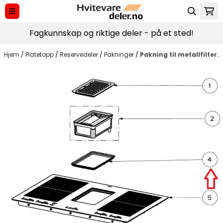
Hopp til innhold
Fagkunnskap og riktige deler - på et sted!
Hjem
/
Platetopp
/
Reservedeler
/
Pakninger
/
Pakning til metallfilter.