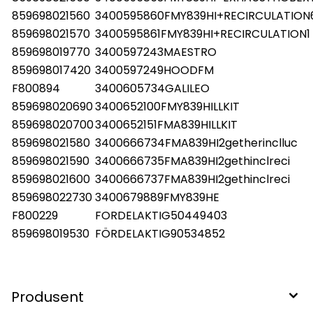
859698021560
3400595860FMY839HI+RECIRCULATION
859698021570
3400595861FMY839HI+RECIRCULATION1
859698019770
3400597243MAESTRO
859698017420
3400597249HOODFM
F800894
3400605734GALILEO
859698020690
3400652100FMY839HILLKIT
859698020700
3400652151FMA839HILLKIT
859698021580
3400666734FMA839HI2getherinclluc
859698021590
3400666735FMA839HI2gethinclreci
859698021600
3400666737FMA839HI2gethinclreci
859698022730
3400679889FMY839HE
F800229
FORDELAKTIG50449403
859698019530
FÖRDELAKTIG90534852
Produsent