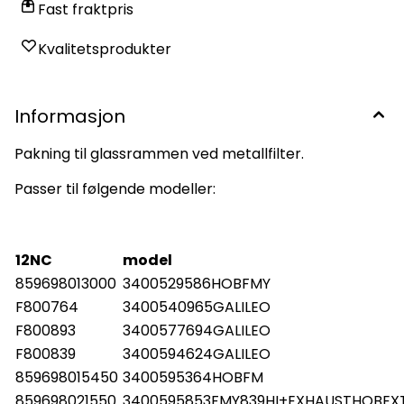
Fast fraktpris
Kvalitetsprodukter
Informasjon
Pakning til glassrammen ved metallfilter.
Passer til følgende modeller:
12NC
model
859698013000
3400529586HOBFMY
F800764
3400540965GALILEO
F800893
3400577694GALILEO
F800839
3400594624GALILEO
859698015450
3400595364HOBFM
859698021550
3400595853FMY839HI+EXHAUSTHOBEX