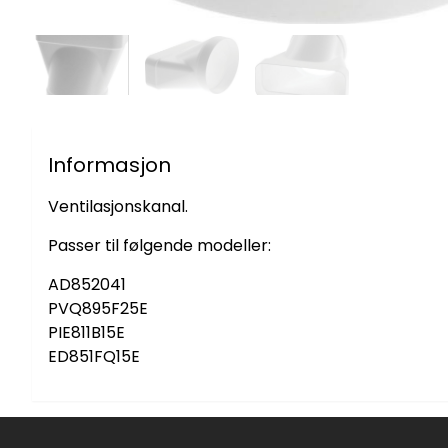
Informasjon
Ventilasjonskanal.
Passer til følgende modeller:
AD852041
PVQ895F25E
PIE811B15E
ED851FQ15E