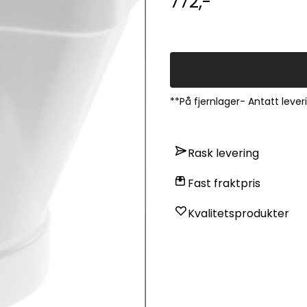
772,-
**På fjernlager- Antatt lever
Rask levering
Fast fraktpris
Kvalitetsprodukter