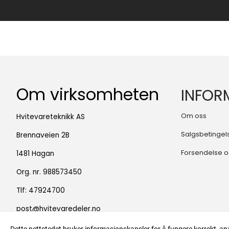
Om virksomheten
INFOR
Om oss
Hvitevareteknikk AS
Salgsbetingel
Brennaveien 2B
Forsendelse o
1481 Hagan
Org. nr. 988573450
Tlf:
47924700
post@hvitevaredeler.no