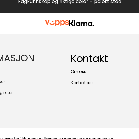
Fagkunnskap og riktige deler – på ett sted
MASJON
Kontakt
Om oss
ser
Kontakt oss
g retur