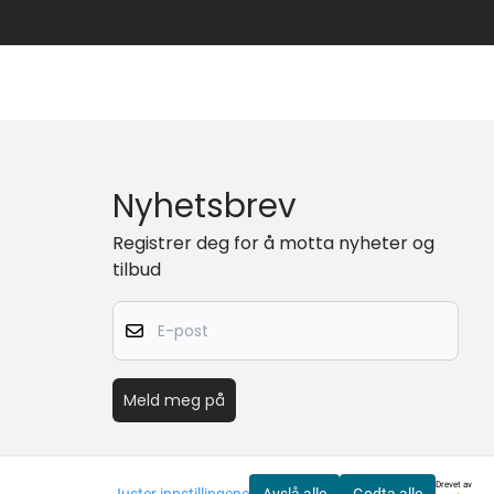
Nyhetsbrev
Registrer deg for å motta nyheter og
tilbud
E-post
Meld meg på
Drevet av