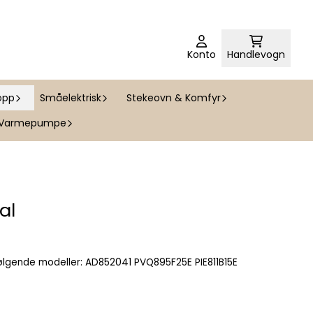
Konto
Handlevogn
opp
Småelektrisk
Stekeovn & Komfyr
Varmepumpe
al