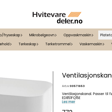
ap/fryseskap
Mikrobølgeovn
Oppvaskmaskin
Platet
kehold
Tørkeskap
Tørketrommel
Vaskemaskin
Ventilasjonskan
Art.nr:
00571653
Ventilasjonskanal. Passer til følgende modeller: AD852041 PVQ895F25E PIE811B15E
ED851FQ15E
Les mer