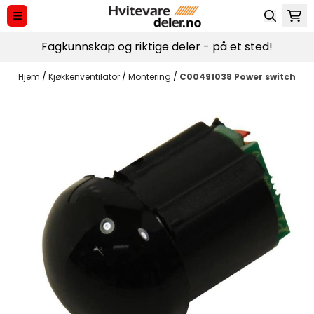
Hopp til innhold
Fagkunnskap og riktige deler - på et sted!
Hjem
/
Kjøkkenventilator
/
Montering
/
C00491038 Power switch