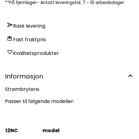
208250351306PRF00309 852523108137
**På fjernlager- Antatt leveringstid: 7 - 10 arbeidsdager
2083554049066420000 858946102825
20835540490664200000 852523116371
2082420422016800000 852523116365
2083554055286420000
Rask levering
Fast fraktpris
Kvalitetsprodukter
Informasjon
Strømbrytere.
Passer til følgende modeller:
12NC
model