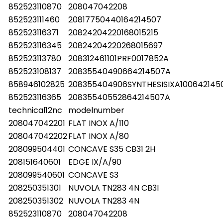
852523110870
208047042208
852523111460
20817750440164214507
852523116371
20824204220168015215
852523116345
20824204220268015697
852523113780
208312461101PRF0017852A
852523108137
20835540490664214507A
858946102825
208355404906SYNTHESISIXA100642145
852523116365
20835540552864214507A
technical12nc
modelnumber
208047042201
FLAT INOX A/110
208047042202
FLAT INOX A/80
208099504401
CONCAVE S35 CB31 2H
208151640601
EDGE IX/A/90
208099540601
CONCAVE S3
208250351301
NUVOLA TN283 4N CB3I
208250351302
NUVOLA TN283 4N
852523110870
208047042208