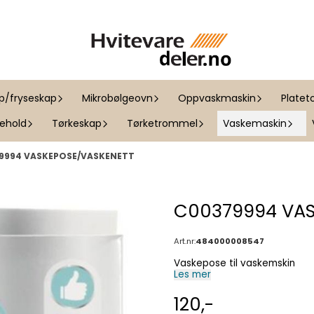
ap/fryseskap
Mikrobølgeovn
Oppvaskmaskin
Platet
kehold
Tørkeskap
Tørketrommel
Vaskemaskin
9994 VASKEPOSE/VASKENETT
C00379994 VAS
Art.nr:
484000008547
Vaskepose til vaskemskin
Les mer
120,-