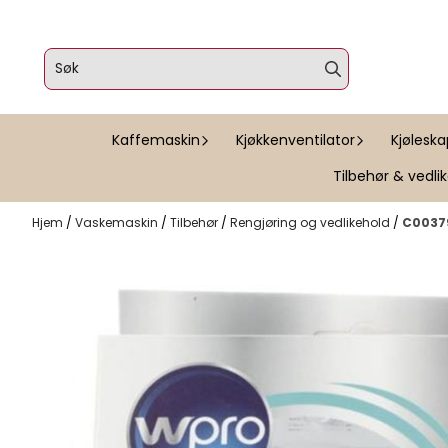
Hopp til innhold
Kaffemaskin
Kjøkkenventilator
Kjølesk
Tilbehør & vedli
Hjem
/
Vaskemaskin
/
Tilbehør
/
Rengjøring og vedlikehold
/
C0037