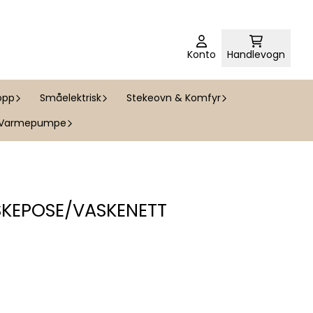
Konto
Handlevogn
opp
Småelektrisk
Stekeovn & Komfyr
Varmepumpe
KEPOSE/VASKENETT