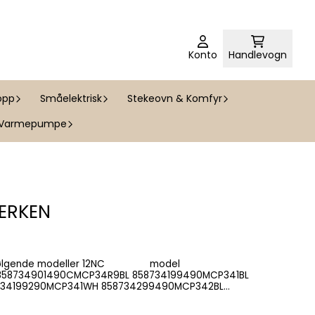
Konto
Handlevogn
opp
Småelektrisk
Stekeovn & Komfyr
Varmepumpe
LERKEN