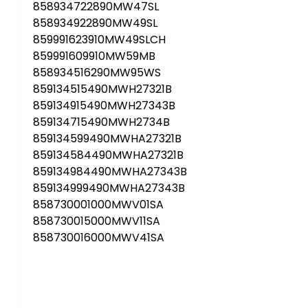
858934722890MW47SL
858934922890MW49SL
859991623910MW49SLCH
859991609910MW59MB
858934516290MW95WS
859134515490MWH27321B
859134915490MWH27343B
859134715490MWH2734B
859134599490MWHA27321B
859134584490MWHA27321B
859134984490MWHA27343B
859134999490MWHA27343B
858730001000MWV01SA
858730015000MWV11SA
858730016000MWV41SA