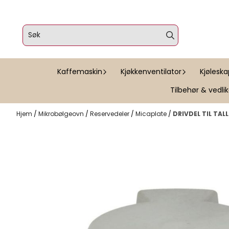
Hopp til innhold
Kaffemaskin
Kjøkkenventilator
Kjølesk
Tilbehør & vedli
Hjem
/
Mikrobølgeovn
/
Reservedeler
/
Micaplate
/
DRIVDEL TIL TAL