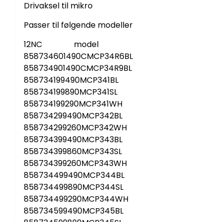
Drivaksel til mikro
Passer til følgende modeller
12NC model
858734601490CMCP34R6BL
858734901490CMCP34R9BL
858734199490MCP341BL
858734199890MCP341SL
858734199290MCP341WH
858734299490MCP342BL
858734299260MCP342WH
858734399490MCP343BL
858734399860MCP343SL
858734399260MCP343WH
858734499490MCP344BL
858734499890MCP344SL
858734499290MCP344WH
858734599490MCP345BL