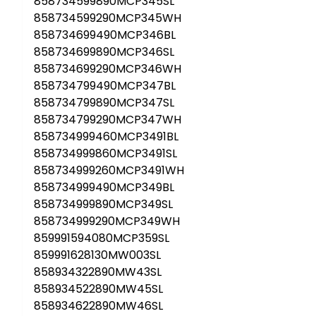
858734599890MCP345SL
858734599290MCP345WH
858734699490MCP346BL
858734699890MCP346SL
858734699290MCP346WH
858734799490MCP347BL
858734799890MCP347SL
858734799290MCP347WH
858734999460MCP3491BL
858734999860MCP3491SL
858734999260MCP3491WH
858734999490MCP349BL
858734999890MCP349SL
858734999290MCP349WH
859991594080MCP359SL
859991628130MW003SL
858934322890MW43SL
858934522890MW45SL
858934622890MW46SL