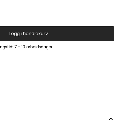
Legg i handlekurv
ingstid: 7 - 10 arbeidsdager
858730001000MWV01SA 858730015000MWV11SA 858730016000MWV41SA