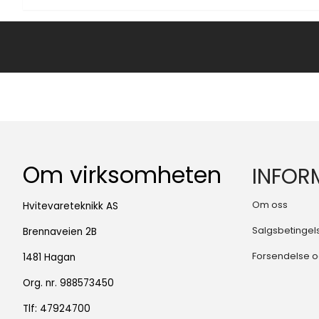
Om virksomheten
INFOR
Om oss
Hvitevareteknikk AS
Salgsbetingel
Brennaveien 2B
Forsendelse o
1481 Hagan
Org. nr. 988573450
Tlf:
47924700