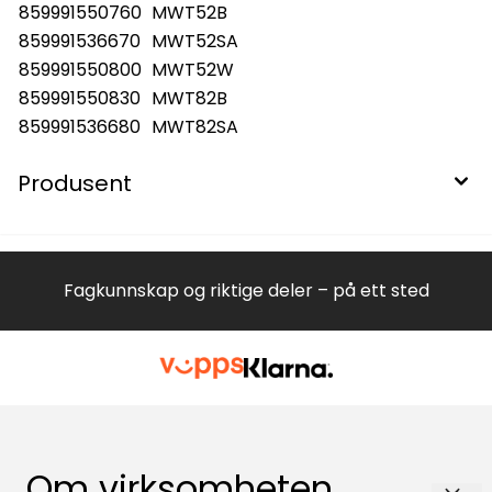
859991550760
MWT52B
859991536670
MWT52SA
859991550800
MWT52W
859991550830
MWT82B
859991536680
MWT82SA
Produsent
Fagkunnskap og riktige deler – på ett sted
Om virksomheten