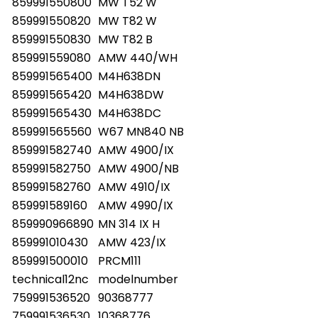
859991550800
MW T52 W
859991550820
MW T82 W
859991550830
MW T82 B
859991559080
AMW 440/WH
859991565400
M4H638DN
859991565420
M4H638DW
859991565430
M4H638DC
859991565560
W67 MN840 NB
859991582740
AMW 4900/IX
859991582750
AMW 4900/NB
859991582760
AMW 4910/IX
859991589160
AMW 4990/IX
859990966890
MN 314 IX H
859991010430
AMW 423/IX
859991500010
PRCM111
technical12nc
modelnumber
759991536520
90368777
759991536530
10368776