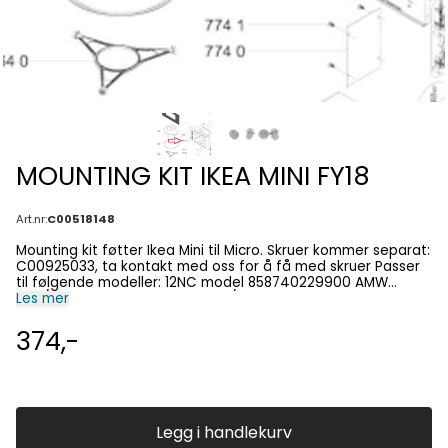
MOUNTING KIT IKEA MINI FY18
Art.nr:
C00518148
Mounting kit føtter Ikea Mini til Micro. Skruer kommer separat:
C00925033, ta kontakt med oss for å få med skruer Passer
til følgende modeller: 12NC model 858740229900 AMW
402/IX 858742301940 AMW 423/WH 858742401900 AMW
Les mer
424/IX 858743301920 AMW 433/NB 858743501900 AMW
435/IX 858743501920 AMW 435/NB 858744029900 AMW
374,-
440/IX 858744129900 AMW 441/IX 858744329900 AMW
443/IX 858792529900 AMW 925/IXL 858952201900 EMNK5
2238 PT 858972201900 EMNK7 2238 PT 859108019940 IM 80 S
859108419940 IM 80MG 859112816900 MWL60c 859112816920
MWL60 859112816940 MWL60 859112881920 MWL60
859121816900 MWS60c 859121816920 MWS60 859121816940
Legg i handlekurv
MWS60 859990966630 MN 512 IX HA 859990966750 MN 312 IX