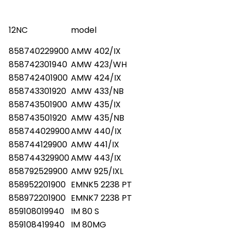
759991536540 70368778 759991536670 20368790
759991550800 50411909 759991550760 10411906
859991536510 403.687.70 MW A04 SA MICROWAVE
12NC
model
759991536510 403.687.70 MW A04 SA MICROWAVE 12NC
model 859991536510 MWA04SA 859991536520 MWA14SA
859991536530 MWA44SA 859991536540 MWA54SA
858740229900
AMW 402/IX
859991536550 MWA84SA 859991550720 MWT02B
859991536560 MWT02SA 859991550730 MWT02W
858742301940
AMW 423/WH
859991550740 MWT12B 859991536580 MWT12SA
858742401900
AMW 424/IX
859991550790 MWT12W 859991550750 MWT42B
859991536630 MWT42SA 859991550780 MWT42W
858743301920
AMW 433/NB
859991550760 MWT52B 859991536670 MWT52SA
858743501900
AMW 435/IX
859991550800 MWT52W 859991550830 MWT82B
859991536680 MWT82SA
858743501920
AMW 435/NB
858744029900
AMW 440/IX
858744129900
AMW 441/IX
858744329900
AMW 443/IX
858792529900
AMW 925/IXL
858952201900
EMNK5 2238 PT
858972201900
EMNK7 2238 PT
859108019940
IM 80 S
859108419940
IM 80MG