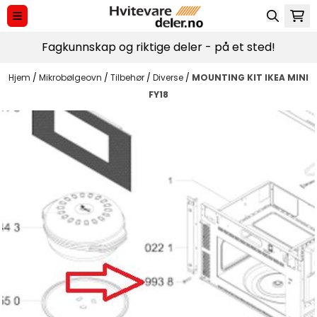
Hopp til innhold
Fagkunnskap og riktige deler - på et sted!
Hjem
/
Mikrobølgeovn
/
Tilbehør
/
Diverse
/
MOUNTING KIT IKEA MINI
FY18