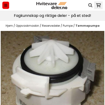
Hopp til innhold
Fagkunnskap og riktige deler - på et sted!
Hjem
/
Oppvaskmaskin
/
Reservedeler
/
Pumpe
/
Tømmepumpe