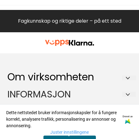
Fagkunnskap og riktige deler – på ett sted
Om virksomheten
Hvitevareteknikk AS
INFORMASJON
Brennaveien 2B
Om oss
Kontakt
1481 Hagan
Dette nettstedet bruker informasjonskapsler for å fungere
Salgsbetingelser
Drevet av
korrekt, analysere trafikk, personalisering av annonser og
Org. nr. 988573450
Om oss
Nyhetsbrev
annonsering.
Forsendelse og retur
Juster innstillingene
Tlf:
47924700
Kontakt oss
Registrer deg for å motta nyheter og tilbud