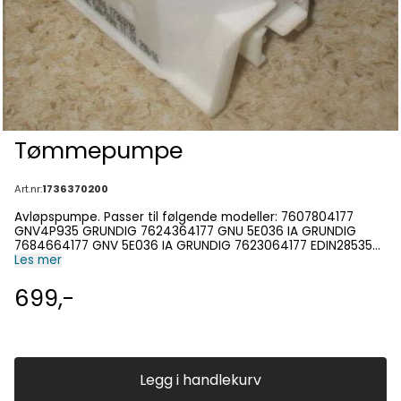
Tømmepumpe
Art.nr:
1736370200
Avløpspumpe. Passer til følgende modeller: 7607804177
GNV4P935 GRUNDIG 7624364177 GNU 5E036 IA GRUNDIG
7684664177 GNV 5E036 IA GRUNDIG 7623064177 EDIN28535
BEKO 7624264171 GHV 4P938 GRUNDIG 7625864177 GNV
Les mer
5P035 IA GRUNDIG 7623164177 EDDN28535X BEKO 7603904177
EDDN28535DX BEKO 7608004177 GNU4P835 GRUNDIG
699,-
7625064177 EDDN28535W BEKO 7624164177 GNU 5E036 IAX
GRUNDIG 7604664177 GUN39S30XAD BLOMBERG 7608104177
GNU4P835X GRUNDIG 7622564177 GNV4E937IA GRUNDIG
7626064177 EDDN28535WAD BEKO
Legg i handlekurv