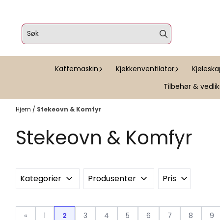
Hopp til innhold
Kaffemaskin
Kjøkkenventilator
Kjølesk
Tilbehør & vedli
Hjem
/
Stekeovn & Komfyr
Stekeovn & Komfyr
Kategorier
Produsenter
Pris
«
1
2
3
4
5
6
7
8
9