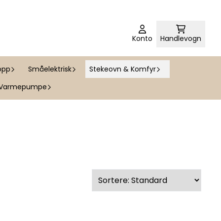
Konto
Handlevogn
opp
Småelektrisk
Stekeovn & Komfyr
Varmepumpe