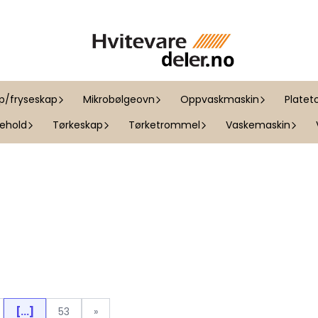
ap/fryseskap
Mikrobølgeovn
Oppvaskmaskin
Platet
kehold
Tørkeskap
Tørketrommel
Vaskemaskin
[...]
53
»