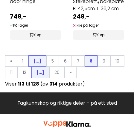
door hinge
Stekebrett./bakeplate.
B: 42,5cm. L: 36,2 cm.
749,-
H: ...
249,-
På lager
Ikke på lager
Kjøp
Kjøp
«
1
[...]
5
6
7
8
9
10
11
12
[...]
20
»
Viser
113
til
128
(av
314
produkter)
Fagkunnskap og riktige deler – på ett sted