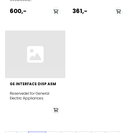
695211326Passer:7243547683GNE
60520 X BEKO EU2 DISAH
600,-
361,-
G84600NE
7264341293KFD9952
XA+BLOMBRG DNMR DISAH9
G84600NEL 7254448784GNE
60520 DX BEKO EU2 DISAH9
G84600NELFQ55FXFQ55FXEFT41BXEFT41DXE
GE INTERFACE DISP ASM
Reservedel for General
Electric Appliances.