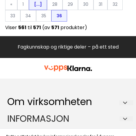
«
1
[...]
28
29
30
31
32
33
34
35
36
Viser
561
til
571
(av
571
produkter)
Fagkunnskap og riktige deler – på ett sted
Om virksomheten
Hvitevareteknikk AS
INFORMASJON
Brennaveien 2B
Om oss
Kontakt