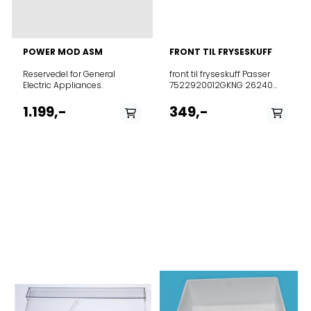
POWER MOD ASM
FRONT TIL FRYSESKUFF
Reservedel for General
front til fryseskuff Passer
Electric Appliances.
7522920012GKNG 26240
XPN GRUNDIG EU_K60406N
7522920008GKNG 26240 N
1.199,-
349,-
GRUNDIG EU_K60406N