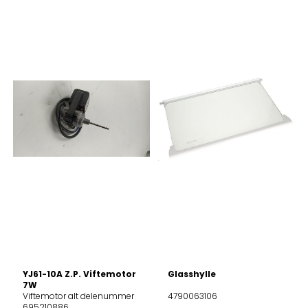
YJ61-10A Z.P. Viftemotor
Glasshylle
7W
Viftemotor alt delenummer
4790063106
695210886,