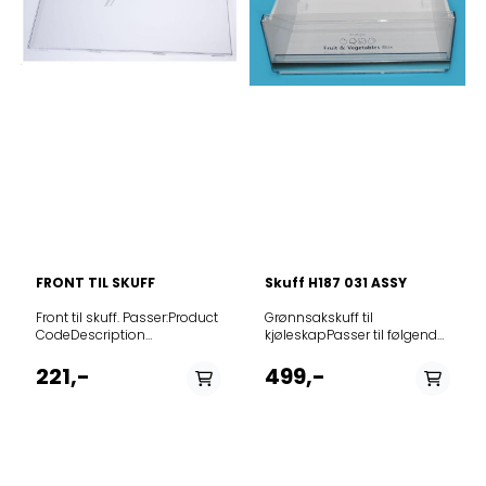
FRONT TIL SKUFF
Skuff H187 031 ASSY
Front til skuff. Passer:Product
Grønnsakskuff til
CodeDescription
kjøleskapPasser til følgende
7522920008GKNG 26240 N
modeller:Product
GRUNDIG EU_K60406N
(Art.No.)Model
221,-
499,-
7522920012GKNG 26240
739217RIL391D4BWE
XPN GRUNDIG EU_K60406N
739216RI32F4NSYWE